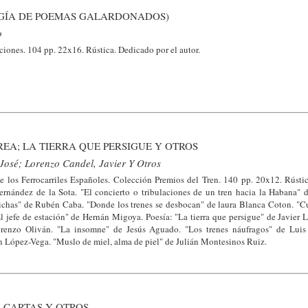
GÍA DE POEMAS GALARDONADOS)
o
iones. 104 pp. 22x16. Rústica. Dedicado por el autor.
REA; LA TIERRA QUE PERSIGUE Y OTROS
José; Lorenzo Candel, Javier Y Otros
los Ferrocarriles Españoles. Colección Premios del Tren. 140 pp. 20x12. Rústic
 fernández de la Sota. "El concierto o tribulaciones de un tren hacia la Habana" 
sdichas" de Rubén Caba. "Donde los trenes se desbocan" de laura Blanca Coton. "Cu
El jefe de estación" de Hernán Migoya. Poesía: "La tierra que persigue" de Javier
Lorenzo Oliván. "La insomne" de Jesús Aguado. "Los trenes náufragos" de Luis
ín López-Vega. "Muslo de miel, alma de piel" de Julián Montesinos Ruiz.
S CARTAS Y OTROS