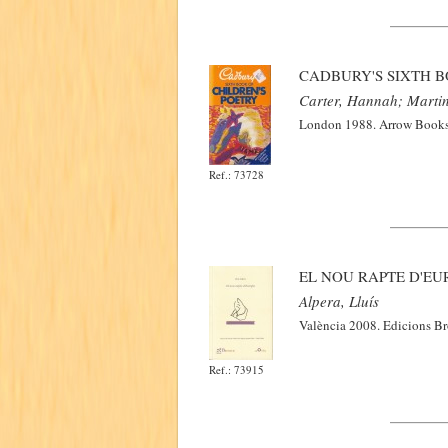
CADBURY'S SIXTH B
Carter, Hannah; Martin
London 1988. Arrow Books L
Ref.: 73728
EL NOU RAPTE D'EU
Alpera, Lluís
València 2008. Edicions Bro
Ref.: 73915