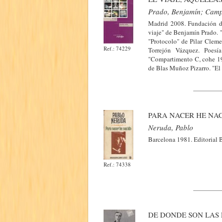
Prado, Benjamín; Camp
Madrid 2008. Fundación de 
viaje" de Benjamín Prado. 
"Protocolo" de Pilar Cleme
Ref.: 74229
Torrejón Vázquez. Poesí
"Compartimento C, cohe 19
de Blas Muñoz Pizarro. "El 
PARA NACER HE NA
Neruda, Pablo
Barcelona 1981. Editorial 
Ref.: 74338
DE DONDE SON LAS