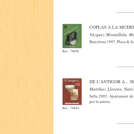
COPLAS A LA MUERT
Vázquez Montalbán, M
Barcelona 1997. Plaza & Ja
Ref.: 74696
DE L'ANTIGOR A... 
Martínez Llorens, Nati
Sella 2005. Ajuntament de 
por la autora.
Ref.: 74844