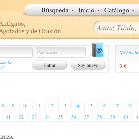
·
·
·
Búsqueda
Inicio
Catálogo
No hay lib
ado la
Soy nuevo
0 €
a?
8
9
10
11
12
13
14
15
16
17
18
31
32
33
34
35
36
37
38
39
40
4
ENIZA