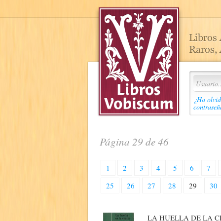
¿Ha olvid
contraseñ
Página 29 de 46
1
2
3
4
5
6
7
25
26
27
28
29
30
LA HUELLA DE LA C