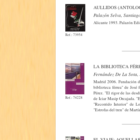
AULLIDOS (ANTOLO
Palazón Selva, Santiag
Alicante 1993. Palazón Edic
Ref.: 73954
LA BIBLIOTECA FÉR
Fernández De La Sota, 
Madrid 2006. Fundación de 
biblioteca férrea" de José
Pérez. "El rigor de las de
Ref.: 74228
de Iciar Masip Orcajada. "
"Recorrido Interior" de 
"Estrofas del tren" de Mart
EL VIAJE; AQUELLA