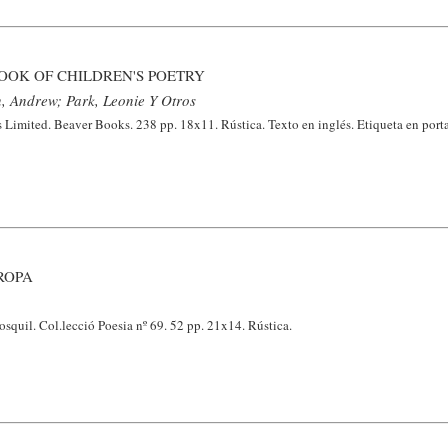
OOK OF CHILDREN'S POETRY
, Andrew; Park, Leonie Y Otros
imited. Beaver Books. 238 pp. 18x11. Rústica. Texto en inglés. Etiqueta en port
ROPA
squil. Col.lecció Poesia nº 69. 52 pp. 21x14. Rústica.