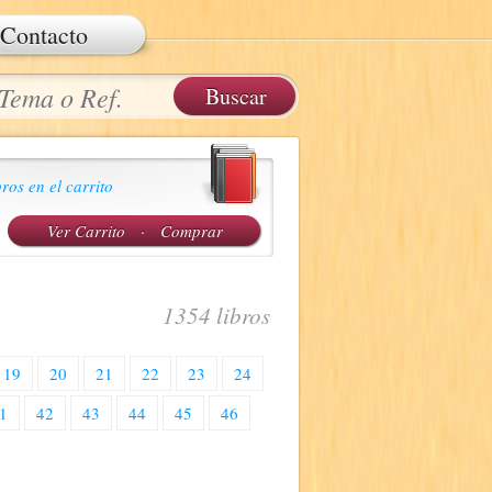
Contacto
ros en el carrito
Ver Carrito
·
Comprar
1354 libros
19
20
21
22
23
24
1
42
43
44
45
46