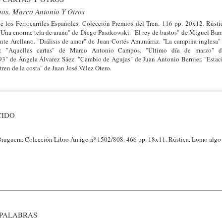
os, Marco Antonio Y Otros
los Ferrocarriles Españoles. Colección Premios del Tren. 116 pp. 20x12. Rústic
"Una enorme tela de araña" de Diego Paszkowski. "El rey de bastos" de Miguel Barr
nte Arellano. "Diálisis de amor" de Juan Cortés Amunárriz. "La campiña inglesa
a: "Aquellas cartas" de Marco Antonio Campos. "Último día de marzo" de
3" de Ángela Álvarez Sáez. "Cambio de Agujas" de Juan Antonio Bernier. "Estac
tren de la costa" de Juan José Vélez Otero.
CIDO
Bruguera. Colección Libro Amigo nº 1502/808. 466 pp. 18x11. Rústica. Lomo algo
 PALABRAS