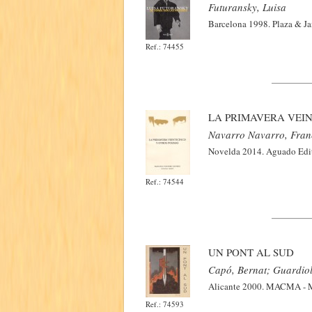
Futuransky, Luisa
Barcelona 1998. Plaza & Ja
Ref.: 74455
LA PRIMAVERA VEI
Navarro Navarro, Fran
Novelda 2014. Aguado Edito
Ref.: 74544
UN PONT AL SUD
Capó, Bernat; Guardiol
Alicante 2000. MACMA - Man
Ref.: 74593