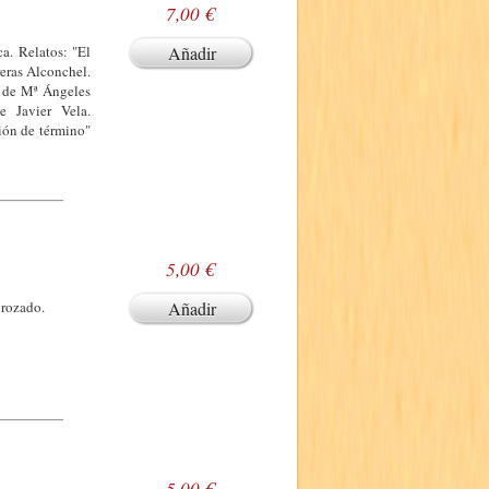
7,00 €
a. Relatos: "El
Añadir
eras Alconchel.
" de Mª Ángeles
 Javier Vela.
ión de término"
5,00 €
 rozado.
Añadir
5,00 €