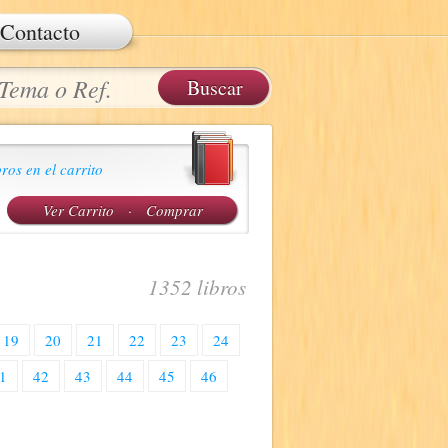
Contacto
ros en el carrito
Ver Carrito
·
Comprar
1352 libros
19
20
21
22
23
24
1
42
43
44
45
46