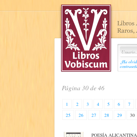
¿Ha olvid
contraseñ
Página 30 de 46
1
2
3
4
5
6
7
25
26
27
28
29
30
POESÍA ALICANTINA