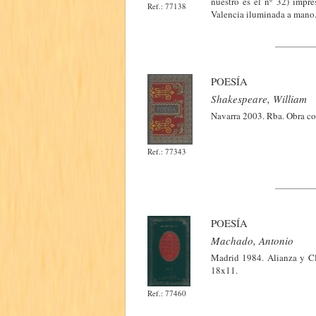
nuestro es el nº 32) impre
Ref.: 77138
Valencia iluminada a mano. 
POESÍA
Shakespeare, William
Navarra 2003. Rba. Obra co
Ref.: 77343
POESÍA
Machado, Antonio
Madrid 1984. Alianza y Clu
18x11.
Ref.: 77460