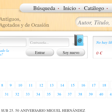
·
·
·
Búsqueda
Inicio
Catálogo
No hay lib
ado la
Soy nuevo
0 €
a?
8
9
10
11
12
13
14
15
16
17
18
31
32
33
34
35
36
37
38
39
40
4
 SUB 25. 50 ANIVERSARIO MIGUEL HERNÁNDEZ