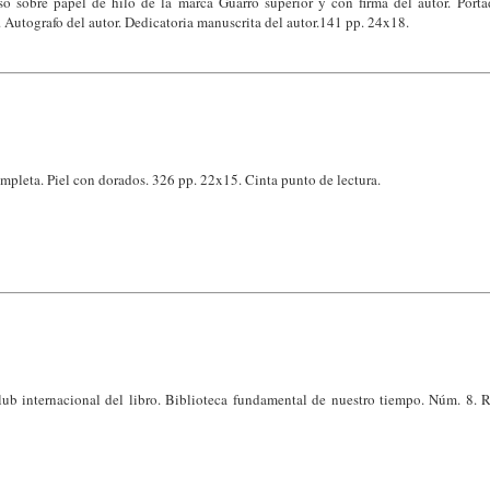
so sobre papel de hilo de la marca Guarro superior y con firma del autor. Port
Autografo del autor. Dedicatoria manuscrita del autor.141 pp. 24x18.
mpleta. Piel con dorados. 326 pp. 22x15. Cinta punto de lectura.
b internacional del libro. Biblioteca fundamental de nuestro tiempo. Núm. 8. R