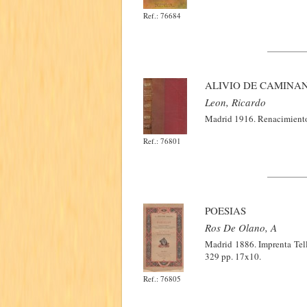
Ref.: 76684
ALIVIO DE CAMINA
Leon, Ricardo
Madrid 1916. Renacimiento.
Ref.: 76801
POESIAS
Ros De Olano, A
Madrid 1886. Imprenta Tello
329 pp. 17x10.
Ref.: 76805