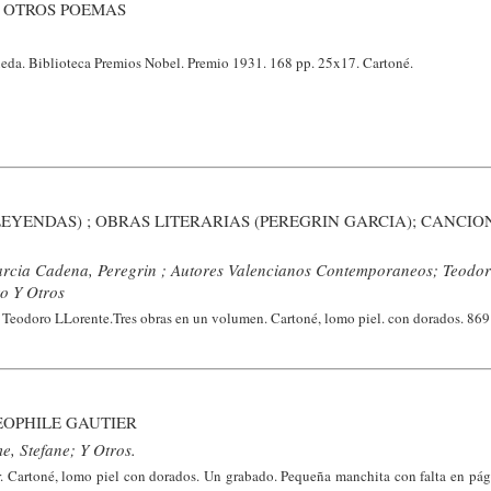
 OTROS POEMAS
da. Biblioteca Premios Nobel. Premio 1931. 168 pp. 25x17. Cartoné.
LEYENDAS) ; OBRAS LITERARIAS (PEREGRIN GARCIA); CANCI
arcia Cadena, Peregrin ; Autores Valencianos Contemporaneos; Teodor
ro Y Otros
Teodoro LLorente.Tres obras en un volumen. Cartoné, lomo piel. con dorados. 869
EOPHILE GAUTIER
e, Stefane; Y Otros.
r. Cartoné, lomo piel con dorados. Un grabado. Pequeña manchita con falta en pá