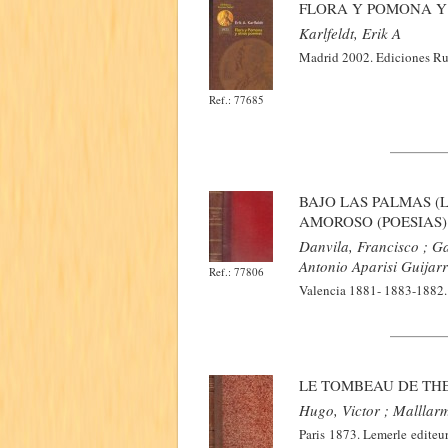
FLORA Y POMONA Y
Karlfeldt, Erik A
Madrid 2002. Ediciones Rue
Ref.: 77685
BAJO LAS PALMAS (
AMOROSO (POESIAS)
Danvila, Francisco ; G
Antonio Aparisi Guijar
Ref.: 77806
Valencia 1881- 1883-1882. 
LE TOMBEAU DE TH
Hugo, Victor ; Malllarm
Paris 1873. Lemerle editeu