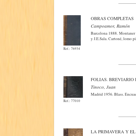
OBRAS COMPLETAS
Campoamor, Ramón
Barcelona 1888. Montaner y
y J.E.Sala. Cartoné, lomo p
Ref.: 76934
FOLIAS. BREVIARIO
Tinoco, Juan
Madrid 1956. Blass. Encuad
Ref.: 77010
LA PRIMAVERA Y EL