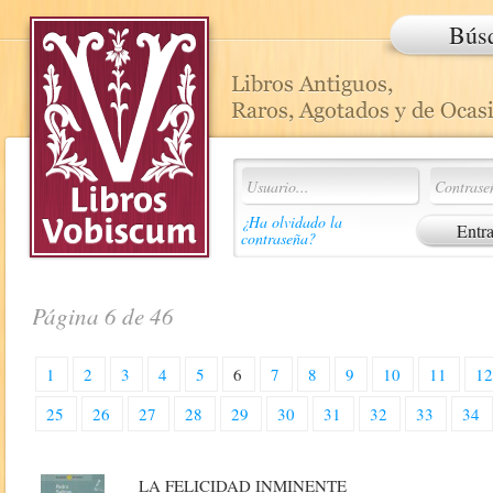
Bús
¿Ha olvidado la
contraseña?
Página 6 de 46
1
2
3
4
5
6
7
8
9
10
11
1
25
26
27
28
29
30
31
32
33
34
LA FELICIDAD INMINENTE