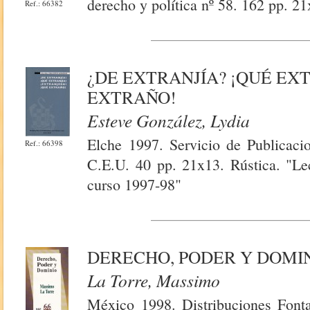
derecho y política nº 58. 162 pp. 21
Ref.: 66382
¿DE EXTRANJÍA? ¡QUÉ EX
EXTRAÑO!
Esteve González, Lydia
Elche 1997. Servicio de Publicaci
Ref.: 66398
C.E.U. 40 pp. 21x13. Rústica. "Lec
curso 1997-98"
DERECHO, PODER Y DOMI
La Torre, Massimo
México 1998. Distribuciones Fontam