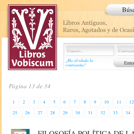
Bús
¿Ha olvidado la
contraseña?
Página 13 de 34
1
2
3
4
5
6
7
8
9
10
11
1
25
26
27
28
29
30
31
32
33
34
FILOSOFÍA POLÍTICA DE 