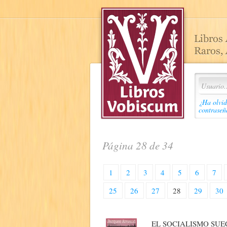
¿Ha olvid
contraseñ
Página 28 de 34
1
2
3
4
5
6
7
25
26
27
28
29
30
EL SOCIALISMO SUE