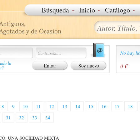
·
·
·
Búsqueda
Inicio
Catálogo
No hay lib
ado la
Soy nuevo
0 €
a?
8
9
10
11
12
13
14
15
16
17
18
31
32
33
34
CO. UNA SOCIEDAD MIXTA