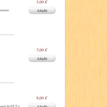
5,00 €
ietario.
Añadir
7,00 €
Añadir
9,00 €
onal de F.E.T y
Añadir