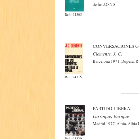
de las J.O.N.S.
Ref.: 94305
CONVERSACIONES CO
Clemente, J. C.
Barcelona 1971. Dopesa. Rú
Ref.: 94315
PARTIDO LIBERAL
Larroque, Enrique
Madrid 1977. Albia. Albia P
Ref.: 94320