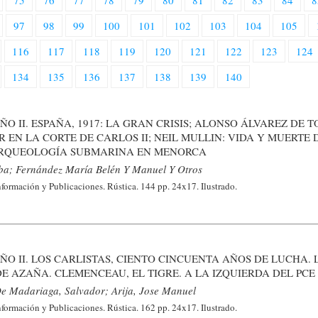
75
76
77
78
79
80
81
82
83
84
8
97
98
99
100
101
102
103
104
105
116
117
118
119
120
121
122
123
124
134
135
136
137
138
139
140
 AÑO II. ESPAÑA, 1917: LA GRAN CRISIS; ALONSO ÁLVAREZ DE 
 EN LA CORTE DE CARLOS II; NEIL MULLIN: VIDA Y MUERTE 
ARQUEOLOGÍA SUBMARINA EN MENORCA
a; Fernández María Belén Y Manuel Y Otros
formación y Publicaciones. Rústica. 144 pp. 24x17. Ilustrado.
 AÑO II. LOS CARLISTAS, CIENTO CINCUENTA AÑOS DE LUCHA. 
E AZAÑA. CLEMENCEAU, EL TIGRE. A LA IZQUIERDA DEL PCE
e Madariaga, Salvador; Arija, Jose Manuel
formación y Publicaciones. Rústica. 162 pp. 24x17. Ilustrado.