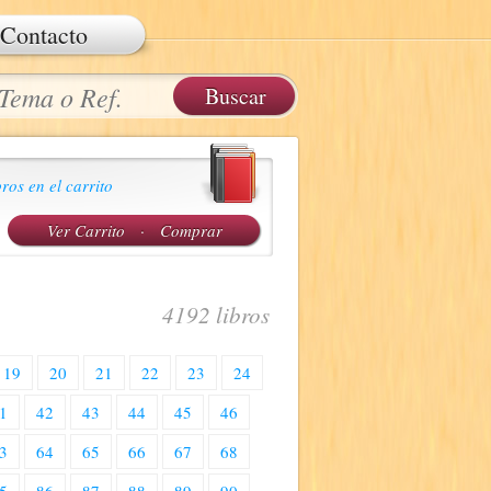
Contacto
ros en el carrito
Ver Carrito
·
Comprar
4192 libros
19
20
21
22
23
24
1
42
43
44
45
46
3
64
65
66
67
68