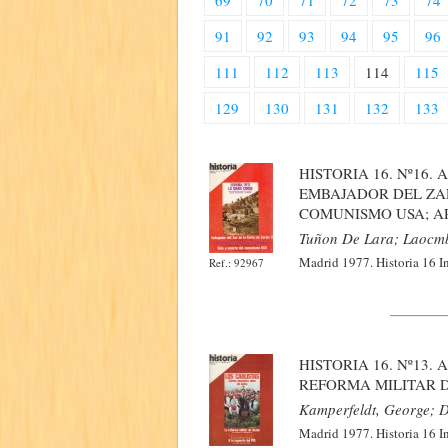
69
70
71
72
73
74
91
92
93
94
95
96
111
112
113
114
115
129
130
131
132
133
HISTORIA 16. Nº16.
EMBAJADOR DEL ZAR
COMUNISMO USA; 
Tuñon De Lara; Laocmb
Madrid 1977. Historia 16 In
Ref.: 92967
HISTORIA 16. Nº13.
REFORMA MILITAR D
Kamperfeldt, George; D
Madrid 1977. Historia 16 In