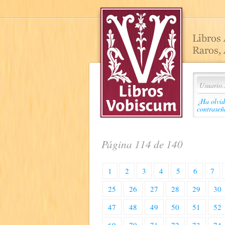
¿Ha olvid
contraseñ
Página 114 de 140
1
2
3
4
5
6
7
25
26
27
28
29
30
47
48
49
50
51
52