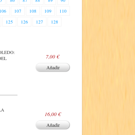
5
86
87
88
89
90
106
107
108
109
110
125
126
127
128
TOLEDO:
7,00 €
DEL
Añadir
LA
16,00 €
Añadir