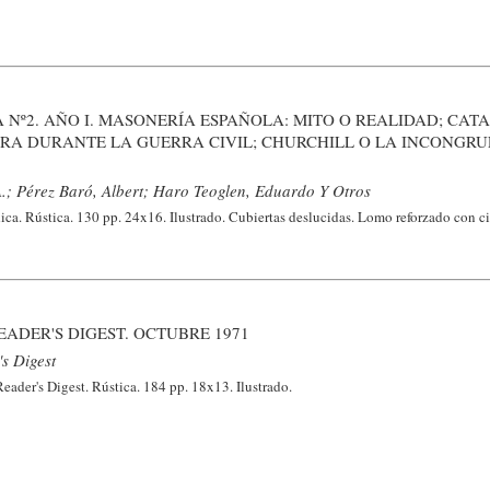
A Nº2. AÑO I. MASONERÍA ESPAÑOLA: MITO O REALIDAD; CAT
RA DURANTE LA GUERRA CIVIL; CHURCHILL O LA INCONGRU
A.; Pérez Baró, Albert; Haro Teoglen, Eduardo Y Otros
ca. Rústica. 130 pp. 24x16. Ilustrado. Cubiertas deslucidas. Lomo reforzado con ci
EADER'S DIGEST. OCTUBRE 1971
s Digest
ader's Digest. Rústica. 184 pp. 18x13. Ilustrado.