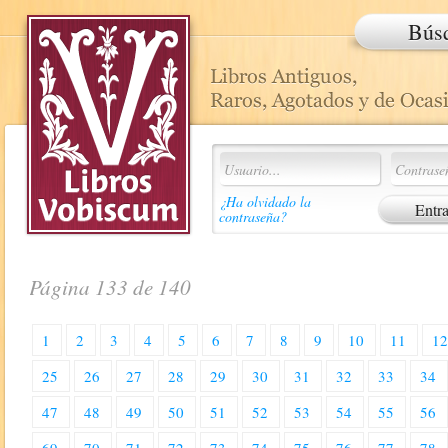
Bús
¿Ha olvidado la
contraseña?
Página 133 de 140
1
2
3
4
5
6
7
8
9
10
11
1
25
26
27
28
29
30
31
32
33
34
47
48
49
50
51
52
53
54
55
56