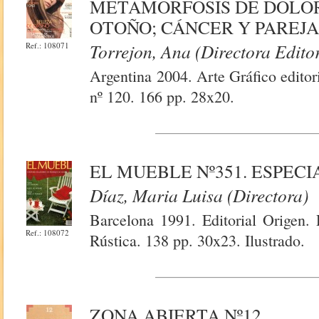
METAMORFOSIS DE DOLOR
OTOÑO; CÁNCER Y PAREJA
Torrejon, Ana (Directora Editor
Ref.: 108071
Argentina 2004. Arte Gráfico editor
nº 120. 166 pp. 28x20.
EL MUEBLE Nº351. ESPEC
Díaz, Maria Luisa (Directora)
Barcelona 1991. Editorial Origen
Ref.: 108072
Rústica. 138 pp. 30x23. Ilustrado.
ZONA ABIERTA Nº12