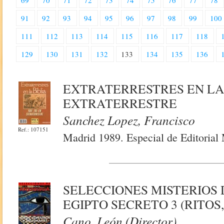
69
70
71
72
73
74
75
76
77
78
91
92
93
94
95
96
97
98
99
100
111
112
113
114
115
116
117
118
129
130
131
132
133
134
135
136
EXTRATERRESTRES EN LA 
EXTRATERRESTRE
Sanchez Lopez, Francisco
Ref.: 107151
Madrid 1989. Especial de Editorial
SELECCIONES MISTERIOS 
EGIPTO SECRETO 3 (RITOS
Cano, León (Director)