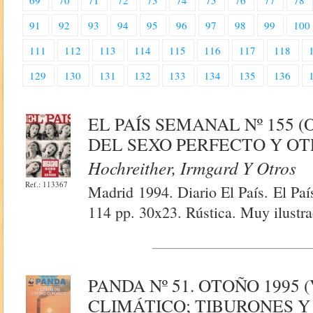
69
70
71
72
73
74
75
76
77
78
91
92
93
94
95
96
97
98
99
100
111
112
113
114
115
116
117
118
129
130
131
132
133
134
135
136
EL PAÍS SEMANAL Nº 155 
DEL SEXO PERFECTO Y OT
Hochreither, Irmgard Y Otros
Ref.: 113367
Madrid 1994. Diario El País. El Pa
114 pp. 30x23. Rústica. Muy ilustra
PANDA Nº 51. OTOÑO 1995
CLIMÁTICO; TIBURONES Y