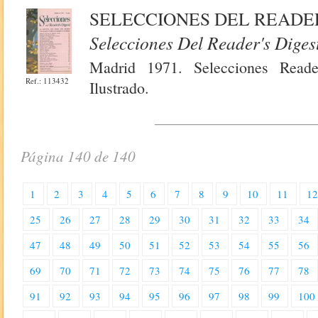
SELECCIONES DEL READER
Selecciones Del Reader's Diges
Madrid 1971. Selecciones Reade
Ref.: 113432
Ilustrado.
Página 140 de 140
1
2
3
4
5
6
7
8
9
10
11
1
25
26
27
28
29
30
31
32
33
34
47
48
49
50
51
52
53
54
55
56
69
70
71
72
73
74
75
76
77
78
91
92
93
94
95
96
97
98
99
100