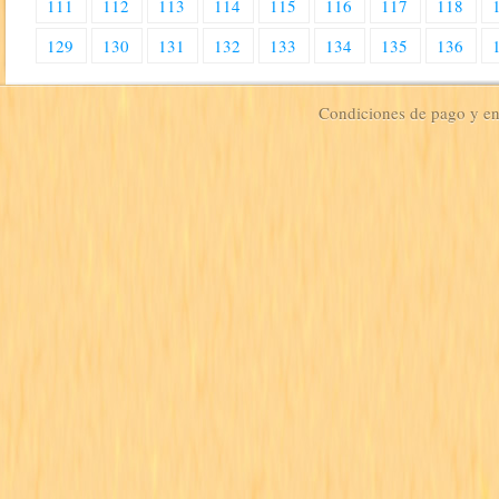
111
112
113
114
115
116
117
118
129
130
131
132
133
134
135
136
Condiciones de pago y e