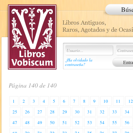
Bús
¿Ha olvidado la
contraseña?
Página 140 de 140
1
2
3
4
5
6
7
8
9
10
11
1
25
26
27
28
29
30
31
32
33
34
47
48
49
50
51
52
53
54
55
56