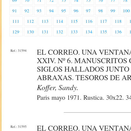
69
70
71
72
73
74
75
76
77
78
91
92
93
94
95
96
97
98
99
100
111
112
113
114
115
116
117
118
129
130
131
132
133
134
135
136
EL CORREO. UNA VENTAN
Ref.: 31594
XXIV. Nº 6. MANUSCRITOS
SIGLOS HALLADOS JUNTO 
ABRAXAS. TESOROS DE AR
Koffer, Sandy.
Paris mayo 1971. Rustica. 30x22. 34
EL CORREO. UNA VENTAN
Ref.: 31595