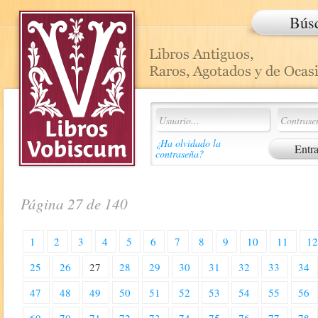
Bús
¿Ha olvidado la
contraseña?
Página 27 de 140
1
2
3
4
5
6
7
8
9
10
11
1
25
26
27
28
29
30
31
32
33
34
47
48
49
50
51
52
53
54
55
56