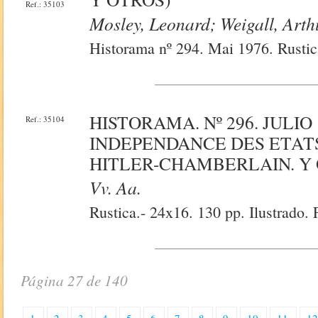
Ref.: 35103
Mosley, Leonard; Weigall, Arth
Historama nº 294. Mai 1976. Rustica
HISTORAMA. Nº 296. JULIO
Ref.: 35104
INDEPENDANCE DES ETATS 
HITLER-CHAMBERLAIN. Y 
Vv. Aa.
Rustica.- 24x16. 130 pp. Ilustrado. 
Página 27 de 140
1
2
3
4
5
6
7
8
9
10
11
1