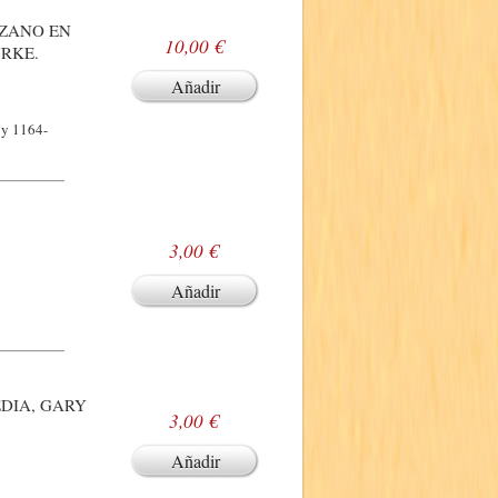
OZANO EN
10,00 €
URKE.
Añadir
 y 1164-
3,00 €
Añadir
EDIA, GARY
3,00 €
Añadir