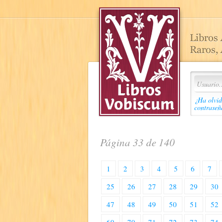
¿Ha olvid
contraseñ
Página 33 de 140
1
2
3
4
5
6
7
25
26
27
28
29
30
47
48
49
50
51
52