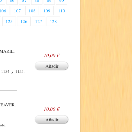
5
86
87
88
89
90
106
107
108
109
110
125
126
127
128
MARIE.
10,00 €
Añadir
3-1154 y 1155.
WEAVER.
10,00 €
Añadir
ado.