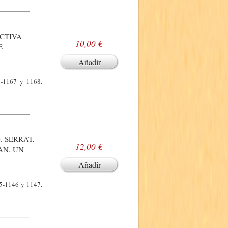
CTIVA
10,00 €
E
Añadir
6-1167 y 1168.
. SERRAT,
12,00 €
AN, UN
Añadir
45-1146 y 1147.