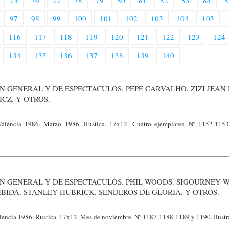
75
76
77
78
79
80
81
82
83
84
8
97
98
99
100
101
102
103
104
105
116
117
118
119
120
121
122
123
124
134
135
136
137
138
139
140
N GENERAL Y DE ESPECTACULOS. PEPE CARVALHO. ZIZI JEAN 
CZ. Y OTROS.
 Valencia 1986. Marzo 1986. Rustica. 17x12. Cuatro ejemplares. Nº 1152-115
N GENERAL Y DE ESPECTACULOS. PHIL WOODS. SIGOURNEY 
BIDA. STANLEY HUBRICK. SENDEROS DE GLORIA. Y OTROS.
alencia 1986. Rustica. 17x12. Mes de noviembre. Nº 1187-1188-1189 y 1190. Ilustr