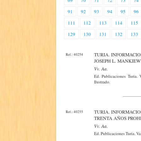
69
70
71
72
73
74
91
92
93
94
95
96
111
112
113
114
115
129
130
131
132
133
TURIA. INFORMACIO
Ref.: 40254
JOSEPH L. MANKIEWI
Vv. Aa.
Ed. Publicaciones Turia.
Ilustrado.
TURIA. INFORMACIO
Ref.: 40255
TRENTA AÑOS PROHI
Vv. Aa.
Ed. Publicaciones Turia. V