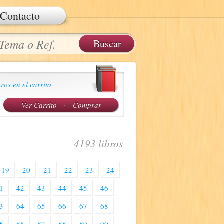
Contacto
ros en el carrito
Ver Carrito
·
Comprar
4193 libros
19
20
21
22
23
24
1
42
43
44
45
46
3
64
65
66
67
68