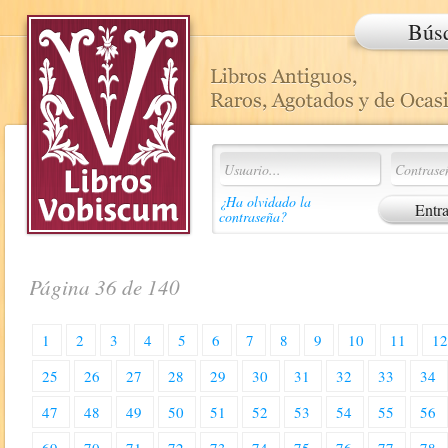
Bús
¿Ha olvidado la
contraseña?
Página 36 de 140
1
2
3
4
5
6
7
8
9
10
11
1
25
26
27
28
29
30
31
32
33
34
47
48
49
50
51
52
53
54
55
56