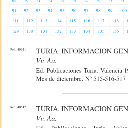
69
70
71
72
73
74
75
76
77
78
91
92
93
94
95
96
97
98
99
100
111
112
113
114
115
116
117
118
129
130
131
132
133
134
135
136
TURIA. INFORMACION GE
Ref.: 40641
Vv. Aa.
Ed. Publicaciones Turia. Valencia 
Mes de diciembre. Nº 515-516-517 
TURIA. INFORMACION GE
Ref.: 40642
Vv. Aa.
Ed. Publicaciones Turia. Vale