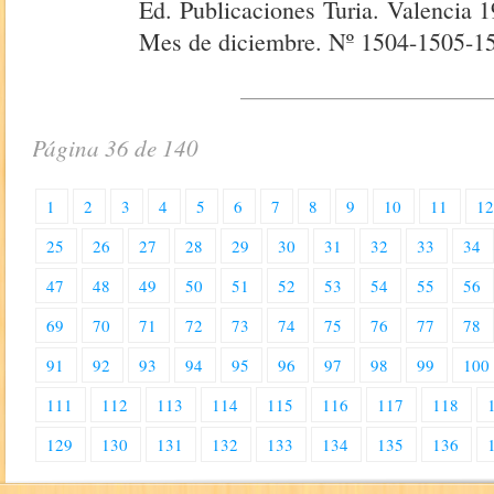
Ed. Publicaciones Turia. Valencia 
Mes de diciembre. Nº 1504-1505-150
Página 36 de 140
1
2
3
4
5
6
7
8
9
10
11
1
25
26
27
28
29
30
31
32
33
34
47
48
49
50
51
52
53
54
55
56
69
70
71
72
73
74
75
76
77
78
91
92
93
94
95
96
97
98
99
100
111
112
113
114
115
116
117
118
129
130
131
132
133
134
135
136