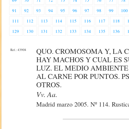
69
70
71
72
73
74
75
76
77
78
91
92
93
94
95
96
97
98
99
100
111
112
113
114
115
116
117
118
129
130
131
132
133
134
135
136
QUO. CROMOSOMA Y, LA 
Ref.: 43908
HAY MACHOS Y CUAL ES S
LUZ. EL MEDIO AMBIENTE
AL CARNE POR PUNTOS. P
OTROS.
Vv. Aa.
Madrid marzo 2005. Nº 114. Rustica