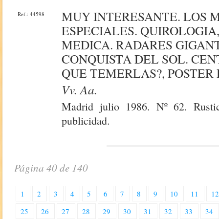
MUY INTERESANTE. LOS 
Ref.: 44598
ESPECIALES. QUIROLOGIA
MEDICA. RADARES GIGANT
CONQUISTA DEL SOL. CE
QUE TEMERLAS?, POSTER 
Vv. Aa.
Madrid julio 1986. Nº 62. Rustic
publicidad.
Página 40 de 140
1
2
3
4
5
6
7
8
9
10
11
1
25
26
27
28
29
30
31
32
33
34