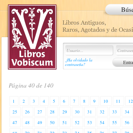
Bús
¿Ha olvidado la
contraseña?
Página 40 de 140
1
2
3
4
5
6
7
8
9
10
11
1
25
26
27
28
29
30
31
32
33
34
47
48
49
50
51
52
53
54
55
56