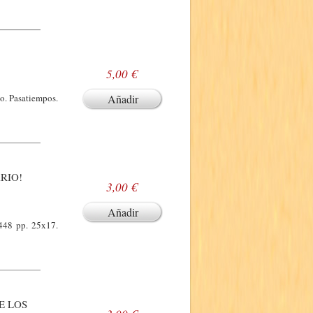
5,00 €
do. Pasatiempos.
Añadir
RIO!
3,00 €
Añadir
 448 pp. 25x17.
E LOS