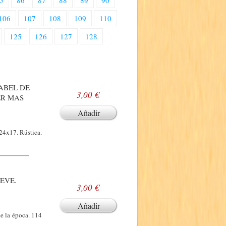
5
86
87
88
89
90
106
107
108
109
110
125
126
127
128
SABEL DE
3,00 €
ER MAS
Añadir
 24x17. Rústica.
EVE.
3,00 €
Añadir
de la época. 114