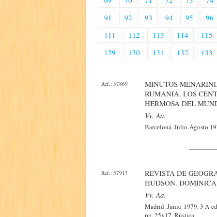
69
70
71
72
73
74
91
92
93
94
95
96
111
112
113
114
115
129
130
131
132
133
MINUTOS MENARINI.
Ref.: 57869
RUMANIA. LOS CENT
HERMOSA DEL MUND
Vv. Aa.
Barcelona. Julio-Agosto 197
REVISTA DE GEOGRA
Ref.: 57917
HUDSON. DOMINICA.
Vv. Aa.
Madrid. Junio 1979. 3 A edi
pp. 25x17. Rústica.