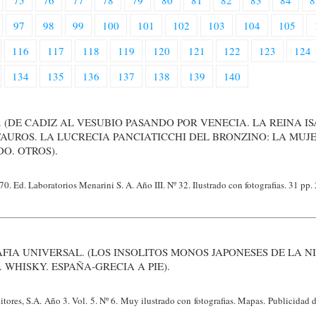
75
76
77
78
79
80
81
82
83
84
8
97
98
99
100
101
102
103
104
105
116
117
118
119
120
121
122
123
124
134
135
136
137
138
139
140
 (DE CADIZ AL VESUBIO PASANDO POR VENECIA. LA REINA I
AUROS. LA LUCRECIA PANCIATICCHI DEL BRONZINO: LA MUJ
O. OTROS).
0. Ed. Laboratorios Menarini S. A. Año III. Nº 32. Ilustrado con fotografias. 31 pp.
FIA UNIVERSAL. (LOS INSOLITOS MONOS JAPONESES DE LA NI
 WHISKY. ESPAÑA-GRECIA A PIE).
tores, S.A. Año 3. Vol. 5. Nº 6. Muy ilustrado con fotografias. Mapas. Publicidad 