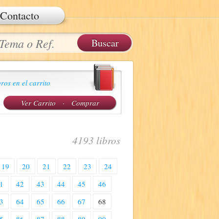
Contacto
ros en el carrito
Ver Carrito
·
Comprar
4193 libros
19
20
21
22
23
24
1
42
43
44
45
46
3
64
65
66
67
68