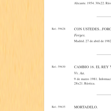
Alicante. 1954. 30x22. Rúst
CON USTEDES...FORG
Ref.: 59628
Forges.
Madrid. 27 de abril de 1982
CAMBIO 16. EL REY Y
Ref.: 59630
Vv. Aa.
9 de marzo 1981. Informacio
28x21. Rústica.
MORTADELO.
Ref.: 59635