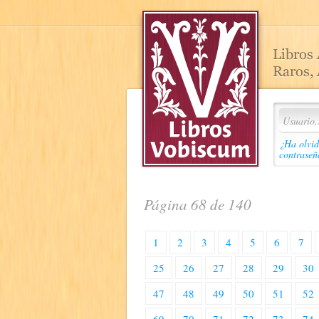
¿Ha olvid
contraseñ
Página 68 de 140
1
2
3
4
5
6
7
25
26
27
28
29
30
47
48
49
50
51
52