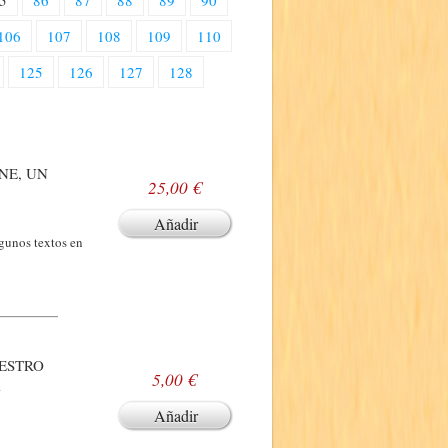
5
86
87
88
89
90
106
107
108
109
110
125
126
127
128
NE, UN
25,00 €
Añadir
lgunos textos en
UESTRO
5,00 €
A
Añadir