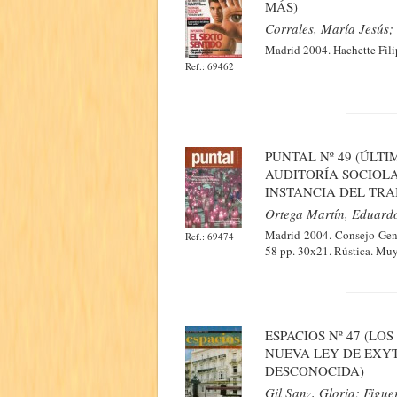
MÁS)
Corrales, María Jesús; 
Madrid 2004. Hachette Filip
Ref.: 69462
PUNTAL Nº 49 (ÚLT
AUDITORÍA SOCIOL
INSTANCIA DEL TR
Ortega Martín, Eduard
Madrid 2004. Consejo Gener
Ref.: 69474
58 pp. 30x21. Rústica. Muy
ESPACIOS Nº 47 (L
NUEVA LEY DE EXYT
DESCONOCIDA)
Gil Sanz, Gloria; Figu