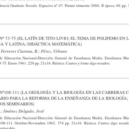
encià Graduats Socials. Espacios nº 47. Primer trimestre 2004. II época. 60 pp. 
 73-75 (EL LATÍN DE TITO LIVIO; EL TEMA DE POLIFEMO EN 
A Y LATINA; DIDÁCTICA MATEMÁTICA)
 Ferreres Ciurana, R.; Pérez, Urbano
de Educación Nacional-Dirección General de Enseñanza Media. Enseñanza Med
73-75. Enero 1961. 220 pp. 21x16. Rústica. Cantos y lomo algo rozados.
º108-111 (LA GEOLOGÍA Y LA BIOLOGÍA EN LAS CARRERAS C
ARIO PARA LA REFORMA DE LA ENSEÑANZA DE LA BIOLOGÍA;
OS SEMINARIOS)
.; Jiménez Delgado, José
de Educación Nacional-Dirección General de Enseñanza Media. Enseñanza Med
º 108-111. Octubre-Noviembre 1962. 374 pp. 21x16. Rústica. Cantos algo rozad
eplegable.