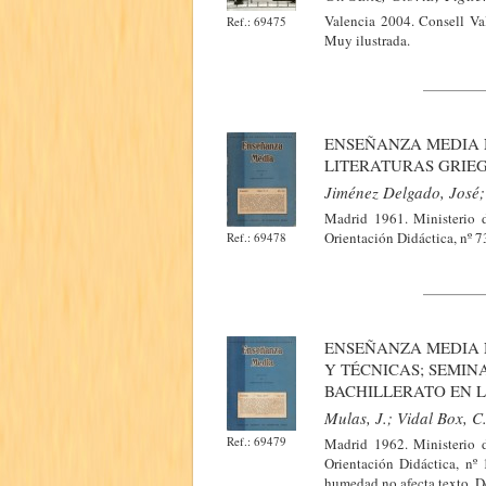
Valencia 2004. Consell Val
Ref.: 69475
Muy ilustrada.
ENSEÑANZA MEDIA Nº
LITERATURAS GRIEG
Jiménez Delgado, José;
Madrid 1961. Ministerio 
Orientación Didáctica, nº 
Ref.: 69478
ENSEÑANZA MEDIA N
Y TÉCNICAS; SEMIN
BACHILLERATO EN L
Mulas, J.; Vidal Box, C
Ref.: 69479
Madrid 1962. Ministerio 
Orientación Didáctica, n
humedad no afecta texto. D