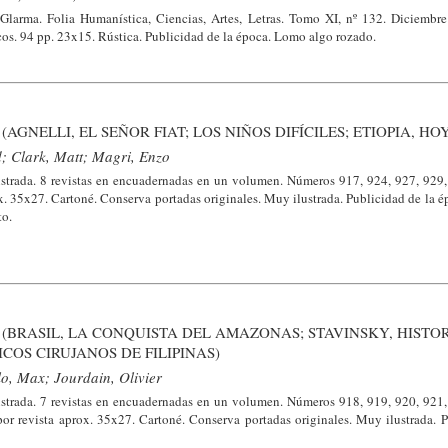
 Glarma. Folia Humanística, Ciencias, Artes, Letras. Tomo XI, nº 132. Diciembr
icos. 94 pp. 23x15. Rústica. Publicidad de la época. Lomo algo rozado.
AGNELLI, EL SEÑOR FIAT; LOS NIÑOS DIFÍCILES; ETIOPIA, HO
; Clark, Matt; Magri, Enzo
strada. 8 revistas en encuadernadas en un volumen. Números 917, 924, 927, 929,
x. 35x27. Cartoné. Conserva portadas originales. Muy ilustrada. Publicidad de la é
to.
(BRASIL, LA CONQUISTA DEL AMAZONAS; STAVINSKY, HISTO
COS CIRUJANOS DE FILIPINAS)
, Max; Jourdain, Olivier
strada. 7 revistas en encuadernadas en un volumen. Números 918, 919, 920, 921,
r revista aprox. 35x27. Cartoné. Conserva portadas originales. Muy ilustrada. P