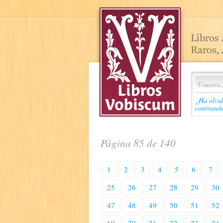
¿Ha olvid
contraseñ
Página 85 de 140
1
2
3
4
5
6
7
25
26
27
28
29
30
47
48
49
50
51
52