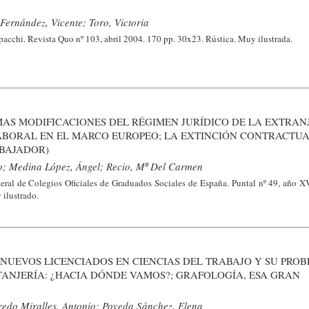
Fernández, Vicente; Toro, Victoria
acchi. Revista Quo nº 103, abril 2004. 170 pp. 30x23. Rústica. Muy ilustrada.
IMAS MODIFICACIONES DEL RÉGIMEN JURÍDICO DE LA EXTRANJ
ABORAL EN EL MARCO EUROPEO; LA EXTINCIÓN CONTRACTUA
ABAJADOR)
o; Medina López, Ángel; Recio, Mª Del Carmen
al de Colegios Oficiales de Graduados Sociales de España. Puntal nº 49, año XVI
 ilustrado.
OS NUEVOS LICENCIADOS EN CIENCIAS DEL TRABAJO Y SU PRO
ANJERÍA: ¿HACIA DÓNDE VAMOS?; GRAFOLOGÍA, ESA GRAN
eredo Miralles, Antonio; Poveda Sánchez, Elena