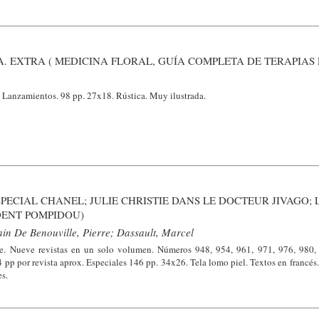
. EXTRA ( MEDICINA FLORAL, GUÍA COMPLETA DE TERAPIAS
 Lanzamientos. 98 pp. 27x18. Rústica. Muy ilustrada.
SPECIAL CHANEL; JULIE CHRISTIE DANS LE DOCTEUR JIVAGO;
DENT POMPIDOU)
in De Benouville, Pierre; Dassault, Marcel
ce. Nueve revistas en un solo volumen. Números 948, 954, 961, 971, 976, 980,
pp por revista aprox. Especiales 146 pp. 34x26. Tela lomo piel. Textos en francés
s.