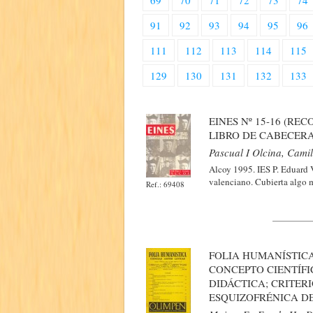
69
70
71
72
73
74
91
92
93
94
95
96
111
112
113
114
115
129
130
131
132
133
EINES Nº 15-16 (RE
LIBRO DE CABECERA
Pascual I Olcina, Camil
Alcoy 1995. IES P. Eduard Vi
valenciano. Cubierta algo m
Ref.: 69408
FOLIA HUMANÍSTICA
CONCEPTO CIENTÍFI
DIDÁCTICA; CRITER
ESQUIZOFRÉNICA D