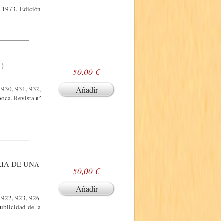
e 1973. Edición
Y)
50,00 €
 930, 931, 932,
Añadir
poca. Revista nº
RIA DE UNA
50,00 €
Añadir
 922, 923, 926.
ublicidad de la