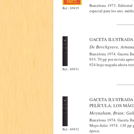
Barcelona 1973. Editorial
Ref.: 69419
especial para los sres. méd
GACETA ILUSTRADA (
De Borchgrave, Arnaud
Barcelona 1974. Gaceta Ilu
933. 70 pp por revista apro
924 hoja rasgada afecta tex
Ref.: 69431
GACETA ILUSTRADA 
PELÍCULA; LOS MÁGI
Moynaham, Brian; Gallo
Barcelona 1974. Gaceta Ilu
Mayo-Julio 1974. 130 pp po
Ref.: 69432
época.