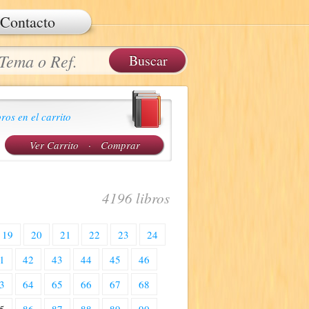
Contacto
ros en el carrito
Ver Carrito
·
Comprar
4196 libros
19
20
21
22
23
24
1
42
43
44
45
46
3
64
65
66
67
68