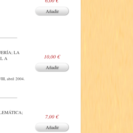
6,00 €
Añadir
ERÍA; LA
10,00 €
L A
Añadir
II, abril 2004.
BLEMÁTICA;
7,00 €
Añadir