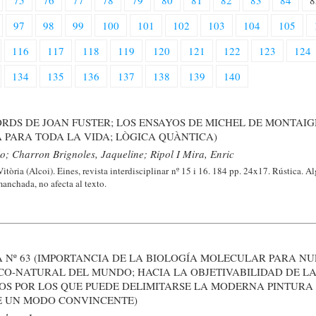
75
76
77
78
79
80
81
82
83
84
8
97
98
99
100
101
102
103
104
105
116
117
118
119
120
121
122
123
124
134
135
136
137
138
139
140
CORDS DE JOAN FUSTER; LOS ENSAYOS DE MICHEL DE MONTAIG
 PARA TODA LA VIDA; LÒGICA QUÀNTICA)
o; Charron Brignoles, Jaqueline; Ripol I Mira, Enric
tòria (Alcoi). Eines, revista interdisciplinar nº 15 i 16. 184 pp. 24x17. Rústica. A
anchada, no afecta al texto.
 Nº 63 (IMPORTANCIA DE LA BIOLOGÍA MOLECULAR PARA N
CO-NATURAL DEL MUNDO; HACIA LA OBJETIVABILIDAD DE L
IOS POR LOS QUE PUEDE DELIMITARSE LA MODERNA PINTURA
E UN MODO CONVINCENTE)