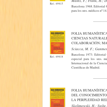
Mainx, F.; Frank, H.; D
Ref.: 69415
Barcelona 1968. Editorial 
para los sres. médicos nº 1
FOLIA HUMANÍSTICA
CIENCIAS NATURALE
COLABORACIÓN; MAT
Sciacca, M. F.; Gantne
Barcelona 1973. Editorial
Ref.: 69418
especial para los sres. 
Internacional de la Cienci
Científicas de Madrid.
FOLIA HUMANÍSTICA
DEL CONOCIMIENTO 
LA PERPLEJIDAD REL
Skolimowski, H.; Stolte,