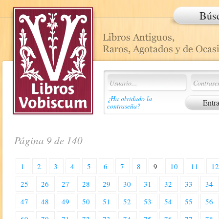
Bús
¿Ha olvidado la
contraseña?
Página 9 de 140
1
2
3
4
5
6
7
8
9
10
11
1
25
26
27
28
29
30
31
32
33
34
47
48
49
50
51
52
53
54
55
56