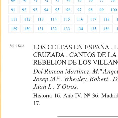
69
70
71
72
73
74
75
76
77
78
91
92
93
94
95
96
97
98
99
100
111
112
113
114
115
116
117
118
129
130
131
132
133
134
135
136
LOS CELTAS EN ESPAÑA . 
Ref.: 18243
CRUZADA . CANTOS DE LA 
REBELION DE LOS VILLANO
Del Rincon Martinez, M.ª Angele
Josep M.ª . Whealey, Robert . D
Juan I. . Y Otros.
Historia 16. Año IV. Nº 36. Madrid
17.