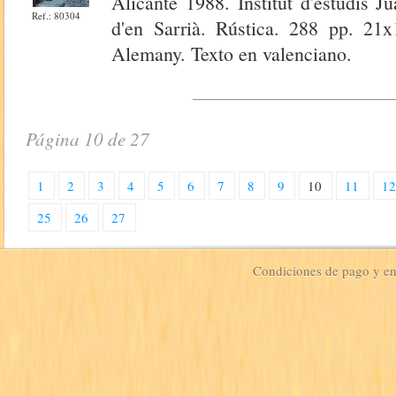
Alicante 1988. Institut d'estudis 
Ref.: 80304
d'en Sarrià. Rústica. 288 pp. 21x
Alemany. Texto en valenciano.
Página 10 de 27
1
2
3
4
5
6
7
8
9
10
11
1
25
26
27
Condiciones de pago y e