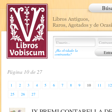
Bús
¿Ha olvidado la
contraseña?
Página 10 de 27
1
2
3
4
5
6
7
8
9
10
11
1
25
26
27
IX PREMI CONTARELLA DE