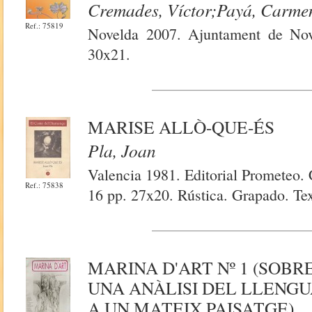
Cremades, Víctor;Payá, Carmen;
Ref.: 75819
Novelda 2007. Ajuntament de Nove
30x21.
MARISE ALLÒ-QUE-ÉS
Pla, Joan
Valencia 1981. Editorial Prometeo.
Ref.: 75838
16 pp. 27x20. Rústica. Grapado. Tex
MARINA D'ART Nº 1 (SOBR
UNA ANÀLISI DEL LLENGU
A UN MATEIX PAISATGE)