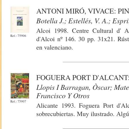
ANTONI MIRÓ, VIVACE: PI
Botella J.; Estellés, V. A.; Espr
Alcoi 1998. Centre Cultural d' Al
Ref.: 75906
d'Alcoi nº 146. 30 pp. 31x21. Rúst
en valenciano.
FOGUERA PORT D'ALCANT
Llopis I Barragan, Òscar; Mat
Francisco Y Otros
Ref.: 75907
Alicante 1993. Foguera Port d'Al
sobrecubiertas. Muy ilustrado. Algú