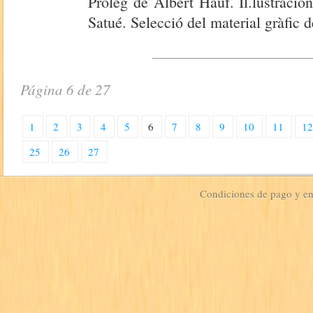
Pròleg de Albert Hauf. Il.lustraci
Satué. Selecció del material gràfic 
Página 6 de 27
1
2
3
4
5
6
7
8
9
10
11
1
25
26
27
Condiciones de pago y e