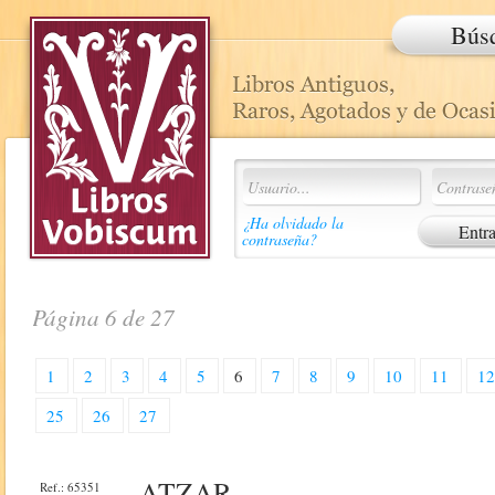
Bús
¿Ha olvidado la
contraseña?
Página 6 de 27
1
2
3
4
5
6
7
8
9
10
11
1
25
26
27
ATZAR
Ref.: 65351