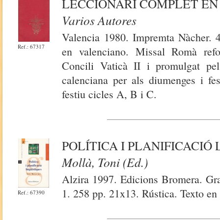
LECCIONARI COMPLET EN
Varios Autores
Valencia 1980. Impremta Nàcher. 47
Ref.: 67317
en valenciano. Missal Romà refo
Concili Vaticà II i promulgat pe
calenciana per als diumenges i fes
festiu cicles A, B i C.
POLÍTICA I PLANIFICACIÓ
Mollà, Toni (Ed.)
Alzira 1997. Edicions Bromera. Grae
1. 258 pp. 21x13. Rústica. Texto en
Ref.: 67390