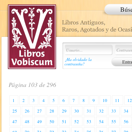
Bús
¿Ha olvidado la
contraseña?
Página 103 de 296
1
2
3
4
5
6
7
8
9
10
11
1
25
26
27
28
29
30
31
32
33
34
47
48
49
50
51
52
53
54
55
56