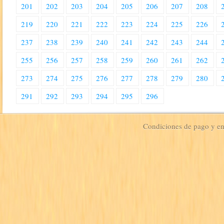
201
202
203
204
205
206
207
208
219
220
221
222
223
224
225
226
237
238
239
240
241
242
243
244
255
256
257
258
259
260
261
262
273
274
275
276
277
278
279
280
291
292
293
294
295
296
Condiciones de pago y e