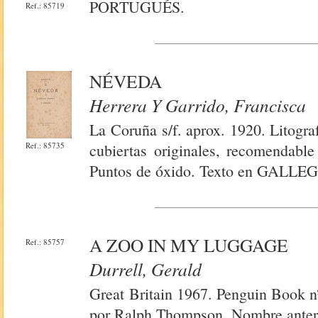
PORTUGUÉS.
Ref.: 85719
NÉVEDA
Herrera Y Garrido, Francisca
La Coruña s/f. aprox. 1920. Litogra
Ref.: 85735
cubiertas originales, recomendabl
Puntos de óxido. Texto en GALLE
A ZOO IN MY LUGGAGE
Ref.: 85757
Durrell, Gerald
Great Britain 1967. Penguin Book n
por Ralph Thompson. Nombre anteri