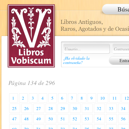
Bús
¿Ha olvidado la
contraseña?
Página 134 de 296
1
2
3
4
5
6
7
8
9
10
11
1
25
26
27
28
29
30
31
32
33
34
47
48
49
50
51
52
53
54
55
56