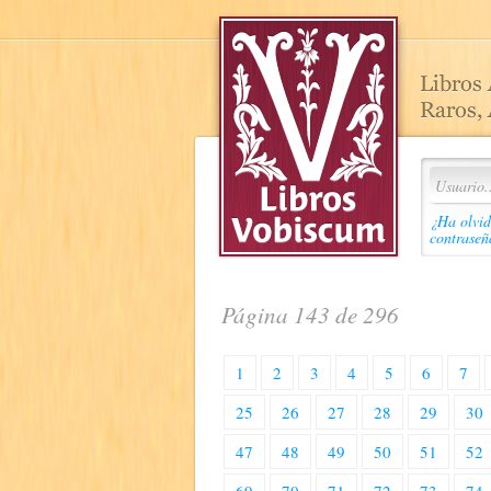
¿Ha olvid
contraseñ
Página 143 de 296
1
2
3
4
5
6
7
25
26
27
28
29
30
47
48
49
50
51
52