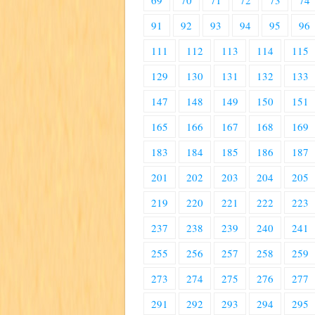
69
70
71
72
73
74
91
92
93
94
95
96
111
112
113
114
115
129
130
131
132
133
147
148
149
150
151
165
166
167
168
169
183
184
185
186
187
201
202
203
204
205
219
220
221
222
223
237
238
239
240
241
255
256
257
258
259
273
274
275
276
277
291
292
293
294
295