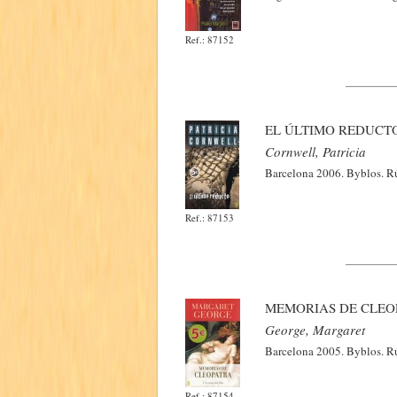
Ref.: 87152
EL ÚLTIMO REDUCT
Cornwell, Patricia
Barcelona 2006. Byblos. Rú
Ref.: 87153
MEMORIAS DE CLEOP
George, Margaret
Barcelona 2005. Byblos. Rú
Ref.: 87154