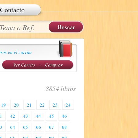
Contacto
ros en el carrito
Ver Carrito
·
Comprar
8854 libros
19
20
21
22
23
24
1
42
43
44
45
46
3
64
65
66
67
68