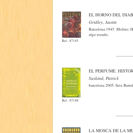
EL HORNO DEL DIA
Gridley, Austin
Barcelona 1945. Molino. Ho
algo rozado.
Ref.: 87145
EL PERFUME. HISTO
Suskind, Patrick
barcelona 2005. Seix Barral
Ref.: 87148
LA MOSCA DE LA M