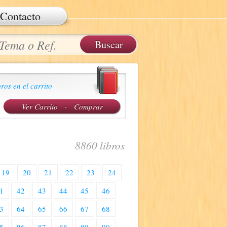
Contacto
ros en el carrito
Ver Carrito
·
Comprar
8860 libros
19
20
21
22
23
24
1
42
43
44
45
46
3
64
65
66
67
68