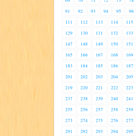
69
70
71
72
73
74
91
92
93
94
95
96
111
112
113
114
115
129
130
131
132
133
147
148
149
150
151
165
166
167
168
169
183
184
185
186
187
201
202
203
204
205
219
220
221
222
223
237
238
239
240
241
255
256
257
258
259
273
274
275
276
277
291
292
293
294
295