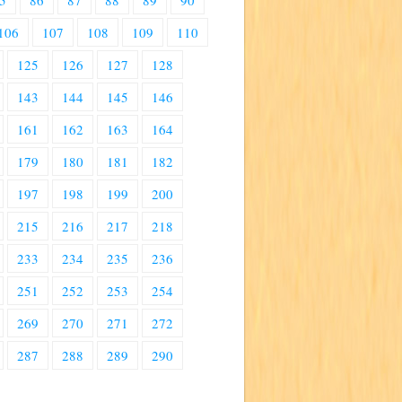
5
86
87
88
89
90
106
107
108
109
110
125
126
127
128
143
144
145
146
161
162
163
164
179
180
181
182
197
198
199
200
215
216
217
218
233
234
235
236
251
252
253
254
269
270
271
272
287
288
289
290