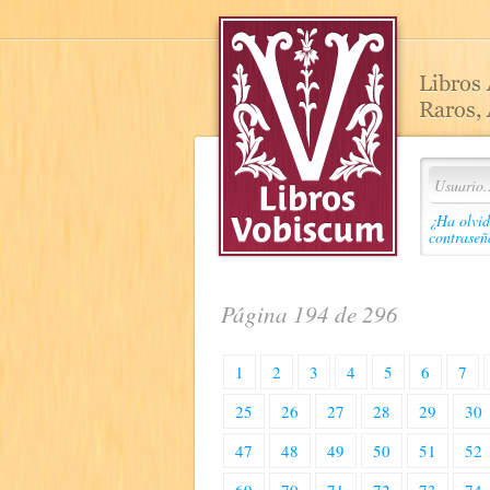
¿Ha olvid
contraseñ
Página 194 de 296
1
2
3
4
5
6
7
25
26
27
28
29
30
47
48
49
50
51
52