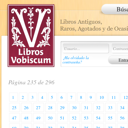
Bús
¿Ha olvidado la
contraseña?
Página 235 de 296
1
2
3
4
5
6
7
8
9
10
11
1
25
26
27
28
29
30
31
32
33
34
47
48
49
50
51
52
53
54
55
56