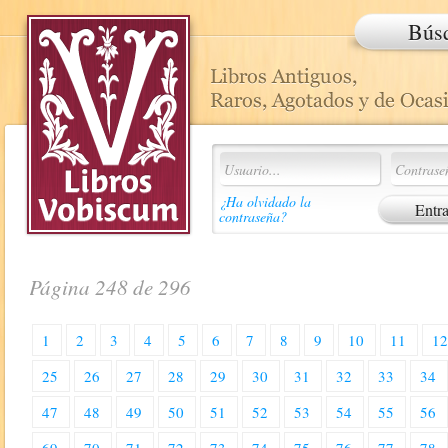
Bús
¿Ha olvidado la
contraseña?
Página 248 de 296
1
2
3
4
5
6
7
8
9
10
11
1
25
26
27
28
29
30
31
32
33
34
47
48
49
50
51
52
53
54
55
56