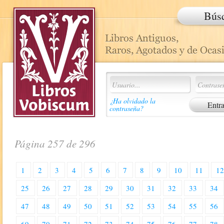
Bús
¿Ha olvidado la
contraseña?
Página 257 de 296
1
2
3
4
5
6
7
8
9
10
11
1
25
26
27
28
29
30
31
32
33
34
47
48
49
50
51
52
53
54
55
56