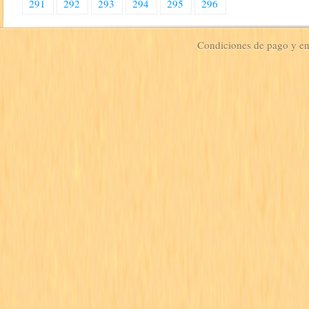
291
292
293
294
295
296
Condiciones de pago y e