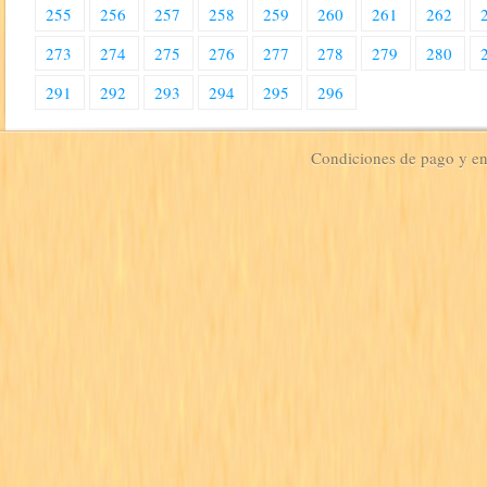
255
256
257
258
259
260
261
262
273
274
275
276
277
278
279
280
291
292
293
294
295
296
Condiciones de pago y e