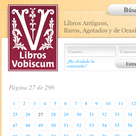
Bús
¿Ha olvidado la
contraseña?
Página 27 de 296
1
2
3
4
5
6
7
8
9
10
11
1
25
26
27
28
29
30
31
32
33
34
47
48
49
50
51
52
53
54
55
56