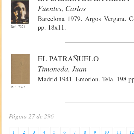
Fuentes, Carlos
Barcelona 1979. Argos Vergara. C
pp. 18x11.
Ref.: 7374
EL PATRAÑUELO
Timoneda, Juan
Madrid 1941. Emorion. Tela. 198 p
Ref.: 7375
Página 27 de 296
1
2
3
4
5
6
7
8
9
10
11
1