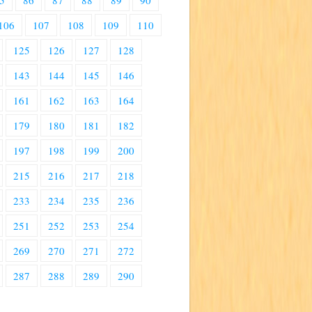
5
86
87
88
89
90
106
107
108
109
110
125
126
127
128
143
144
145
146
161
162
163
164
179
180
181
182
197
198
199
200
215
216
217
218
233
234
235
236
251
252
253
254
269
270
271
272
287
288
289
290