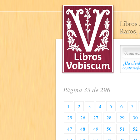
¿Ha olvid
contraseñ
Página 33 de 296
1
2
3
4
5
6
7
25
26
27
28
29
30
47
48
49
50
51
52