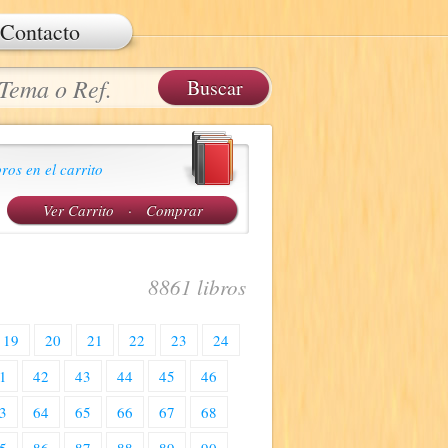
Contacto
ros en el carrito
Ver Carrito
·
Comprar
8861 libros
19
20
21
22
23
24
1
42
43
44
45
46
3
64
65
66
67
68