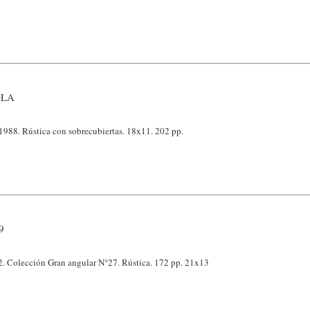
OLA
988. Rústica con sobrecubiertas. 18x11. 202 pp.
9
. Colección Gran angular N°27. Rústica. 172 pp. 21x13