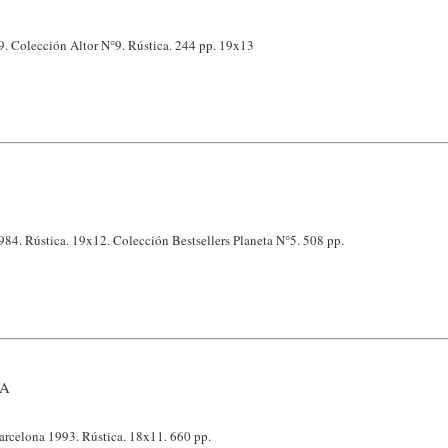
. Colección Altor N°9. Rústica. 244 pp. 19x13
984. Rústica. 19x12. Colección Bestsellers Planeta N°5. 508 pp.
SA
arcelona 1993. Rústica. 18x11. 660 pp.