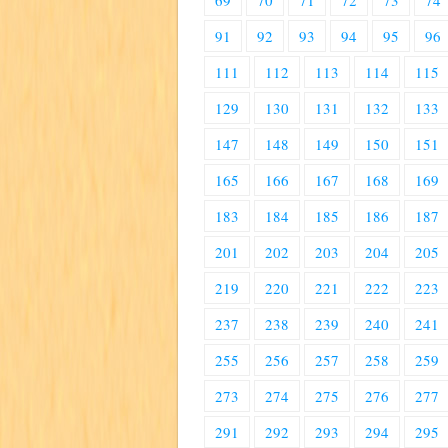
69
70
71
72
73
74
91
92
93
94
95
96
111
112
113
114
115
129
130
131
132
133
147
148
149
150
151
165
166
167
168
169
183
184
185
186
187
201
202
203
204
205
219
220
221
222
223
237
238
239
240
241
255
256
257
258
259
273
274
275
276
277
291
292
293
294
295