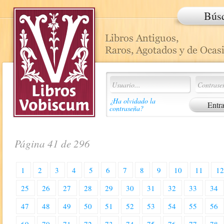
Bús
¿Ha olvidado la
contraseña?
Página 41 de 296
1
2
3
4
5
6
7
8
9
10
11
1
25
26
27
28
29
30
31
32
33
34
47
48
49
50
51
52
53
54
55
56