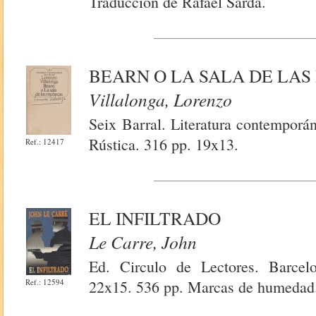
Traducción de Rafael Sardá.
BEARN O LA SALA DE LA
Villalonga, Lorenzo
Seix Barral. Literatura contemporá
Rústica. 316 pp. 19x13.
Ref.: 12417
EL INFILTRADO
Le Carre, John
Ed. Circulo de Lectores. Barcel
Ref.: 12594
22x15. 536 pp. Marcas de humedad. 