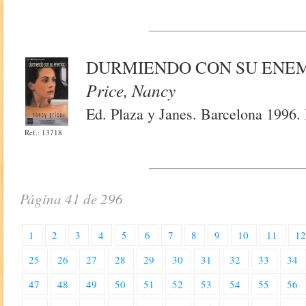
DURMIENDO CON SU ENE
Price, Nancy
Ed. Plaza y Janes. Barcelona 1996. 
Ref.: 13718
Página 41 de 296
1
2
3
4
5
6
7
8
9
10
11
1
25
26
27
28
29
30
31
32
33
34
47
48
49
50
51
52
53
54
55
56