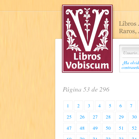
¿Ha olvid
contraseñ
Página 53 de 296
1
2
3
4
5
6
7
25
26
27
28
29
30
47
48
49
50
51
52