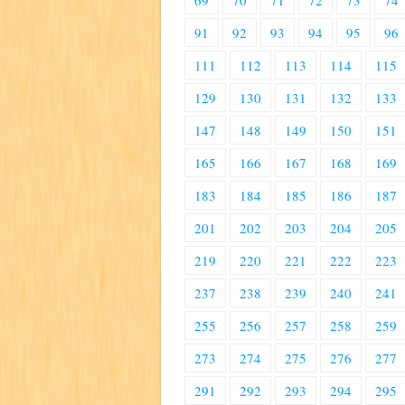
69
70
71
72
73
74
91
92
93
94
95
96
111
112
113
114
115
129
130
131
132
133
147
148
149
150
151
165
166
167
168
169
183
184
185
186
187
201
202
203
204
205
219
220
221
222
223
237
238
239
240
241
255
256
257
258
259
273
274
275
276
277
291
292
293
294
295