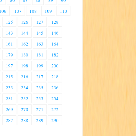
5
86
87
88
89
90
106
107
108
109
110
125
126
127
128
143
144
145
146
161
162
163
164
179
180
181
182
197
198
199
200
215
216
217
218
233
234
235
236
251
252
253
254
269
270
271
272
287
288
289
290