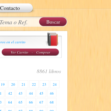
Contacto
ros en el carrito
Ver Carrito
·
Comprar
8861 libros
19
20
21
22
23
24
1
42
43
44
45
46
3
64
65
66
67
68