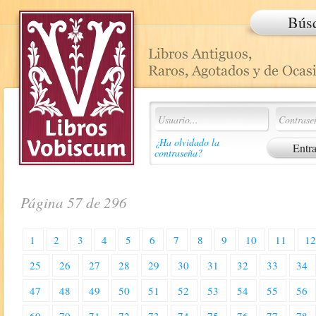
Bús
¿Ha olvidado la
contraseña?
Página 57 de 296
1
2
3
4
5
6
7
8
9
10
11
1
25
26
27
28
29
30
31
32
33
34
47
48
49
50
51
52
53
54
55
56