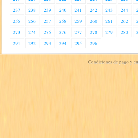
237
238
239
240
241
242
243
244
255
256
257
258
259
260
261
262
273
274
275
276
277
278
279
280
291
292
293
294
295
296
Condiciones de pago y e