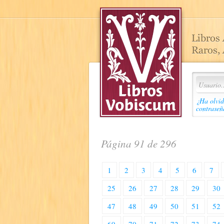
¿Ha olvid
contraseñ
Página 91 de 296
1
2
3
4
5
6
7
25
26
27
28
29
30
47
48
49
50
51
52