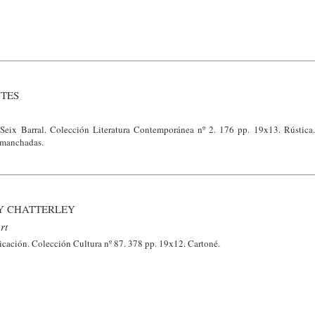
NTES
 Seix Barral. Colección Literatura Contemporánea nº 2. 176 pp. 19x13. Rústica.
o manchadas.
Y CHATTERLEY
rt
ación. Colección Cultura nº 87. 378 pp. 19x12. Cartoné.