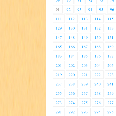
69
70
71
72
73
74
91
92
93
94
95
96
111
112
113
114
115
129
130
131
132
133
147
148
149
150
151
165
166
167
168
169
183
184
185
186
187
201
202
203
204
205
219
220
221
222
223
237
238
239
240
241
255
256
257
258
259
273
274
275
276
277
291
292
293
294
295