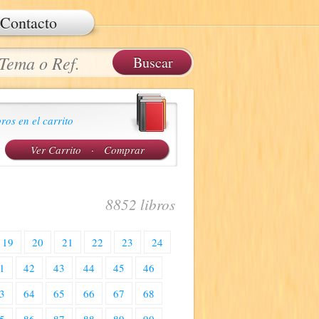
Contacto
ros en el carrito
Ver Carrito
·
Comprar
8852 libros
19
20
21
22
23
24
1
42
43
44
45
46
3
64
65
66
67
68