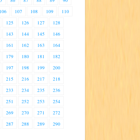
5
86
87
88
89
90
106
107
108
109
110
125
126
127
128
143
144
145
146
161
162
163
164
179
180
181
182
197
198
199
200
215
216
217
218
233
234
235
236
251
252
253
254
269
270
271
272
287
288
289
290