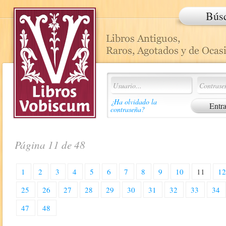
Bús
¿Ha olvidado la
contraseña?
Página 11 de 48
1
2
3
4
5
6
7
8
9
10
11
1
25
26
27
28
29
30
31
32
33
34
47
48