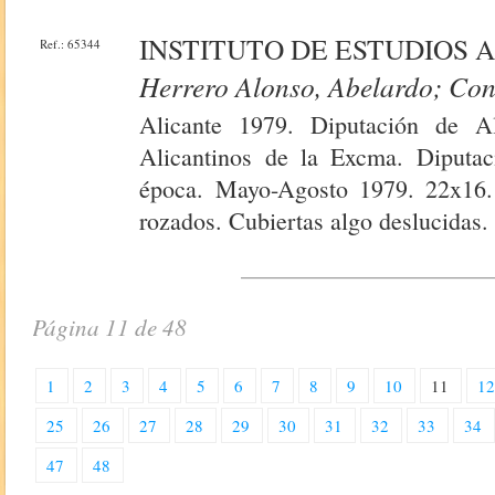
INSTITUTO DE ESTUDIOS A
Ref.: 65344
Herrero Alonso, Abelardo; Co
Alicante 1979. Diputación de Ali
Alicantinos de la Excma. Diputaci
época. Mayo-Agosto 1979. 22x16.
rozados. Cubiertas algo deslucidas.
Página 11 de 48
1
2
3
4
5
6
7
8
9
10
11
1
25
26
27
28
29
30
31
32
33
34
47
48