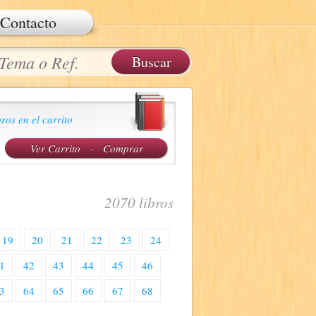
Contacto
ros en el carrito
Ver Carrito
·
Comprar
2070 libros
19
20
21
22
23
24
1
42
43
44
45
46
3
64
65
66
67
68