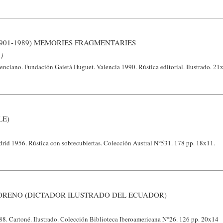
1901-1989) MEMORIES FRAGMENTARIES
)
lenciano. Fundación Gaietá Huguet. Valencia 1990. Rústica editorial. Ilustrado. 21
LE)
drid 1956. Rústica con sobrecubiertas. Colección Austral N°531. 178 pp. 18x11.
ORENO (DICTADOR ILUSTRADO DEL ECUADOR)
88. Cartoné. Ilustrado. Colección Biblioteca Iberoamericana N°26. 126 pp. 20x14