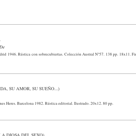
A
 De
drid 1946. Rústica con sobrecubiertas. Colección Austral N°57. 138 pp. 18x11. Fir
DA, SU AMOR, SU SUEÑO...)
nes Heres. Barcelona 1982. Rústica editorial. Ilustrado. 20x12. 80 pp.
A DIOSA DEL SEXO)