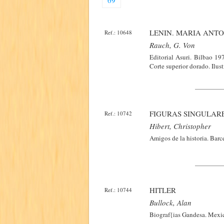
69
LENIN. MARIA ANTO
Ref.: 10648
Rauch, G. Von
Editorial Asuri. Bilbao 19
Corte superior dorado. Ilust
FIGURAS SINGULAR
Ref.: 10742
Hibert, Christopher
Amigos de la historia. Barc
HITLER
Ref.: 10744
Bullock, Alan
Biograf{ias Gandesa. Mexic