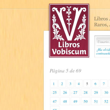
¿Ha olvid
contraseñ
Página 5 de 69
1
2
3
4
5
6
7
25
26
27
28
29
30
47
48
49
50
51
52