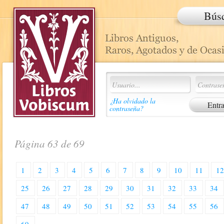
Bús
¿Ha olvidado la
contraseña?
Página 63 de 69
1
2
3
4
5
6
7
8
9
10
11
1
25
26
27
28
29
30
31
32
33
34
47
48
49
50
51
52
53
54
55
56