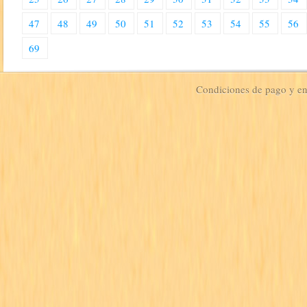
47
48
49
50
51
52
53
54
55
56
69
Condiciones de pago y e