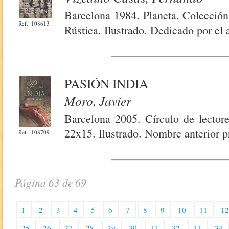
Barcelona 1984. Planeta. Colección
Ref.: 108613
Rústica. Ilustrado. Dedicado por el 
PASIÓN INDIA
Moro, Javier
Barcelona 2005. Círculo de lectore
22x15. Ilustrado. Nombre anterior p
Ref.: 108709
Página 63 de 69
1
2
3
4
5
6
7
8
9
10
11
1
25
26
27
28
29
30
31
32
33
34