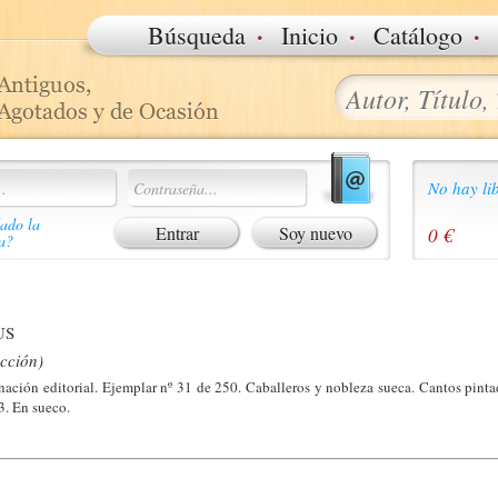
·
·
·
Búsqueda
Inicio
Catálogo
No hay lib
ado la
Soy nuevo
0 €
a?
US
acción)
ción editorial. Ejemplar nº 31 de 250. Caballeros y nobleza sueca. Cantos pint
3. En sueco.