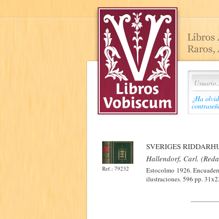
¿Ha olvid
contraseñ
SVERIGES RIDDARH
Hallendorf, Carl. (Red
Ref.: 79232
Estocolmo 1926. Encuaderna
ilustraciones. 596 pp. 31x2