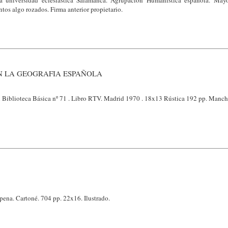
ia universidad eclesiástica Salamanca. Agrupación Humanística española. May
tos algo rozados. Firma anterior propietario.
N LA GEOGRAFIA ESPAÑOLA
ón Biblioteca Básica nº 71 . Libro RTV. Madrid 1970 . 18x13 Rústica 192 pp. Mancha
na. Cartoné. 704 pp. 22x16. Ilustrado.