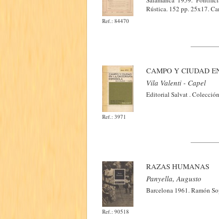
Salamanca 1959. Pontific
Rústica. 152 pp. 25x17. Can
Ref.: 84470
CAMPO Y CIUDAD E
Vila Valenti - Capel
Editorial Salvat . Colecci
Ref.: 3971
RAZAS HUMANAS
Panyella, Augusto
Barcelona 1961. Ramón Sope
Ref.: 90518