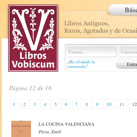
Bús
¿Ha olvidado la
contraseña?
Página 12 de 16
1
2
3
4
5
6
7
8
9
10
11
1
LA COCINA VALENCIANA
Piera, Emili