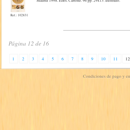
Madrid 1998. Elfos. Cartoné. 96 pp. 29x15. Ilustrado.
Ref.: 102831
Página 12 de 16
1
2
3
4
5
6
7
8
9
10
11
1
Condiciones de pago y e