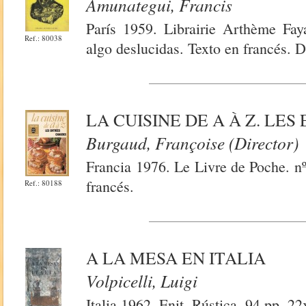
Amunategui, Francis
París 1959. Librairie Arthème Fay
Ref.: 80038
algo deslucidas. Texto en francés. D
LA CUISINE DE A À Z. LE
Burgaud, Françoise (Director)
Francia 1976. Le Livre de Poche. n
francés.
Ref.: 80188
A LA MESA EN ITALIA
Volpicelli, Luigi
Italia 1962. Enit. Rústica. 94 pp. 22