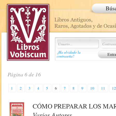
Bús
¿Ha olvidado la
contraseña?
Página 6 de 16
1
2
3
4
5
6
7
8
9
10
11
1
CÓMO PREPARAR LOS MA
Varios Autores