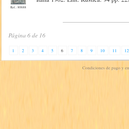
Ref.: 80688
Página 6 de 16
1
2
3
4
5
6
7
8
9
10
11
1
Condiciones de pago y e