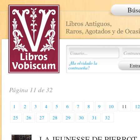
Bús
¿Ha olvidado la
contraseña?
Página 11 de 32
1
2
3
4
5
6
7
8
9
10
11
1
25
26
27
28
29
30
31
32
LA JEUNESSE DE PIERROT