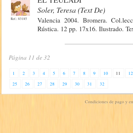
Soler, Teresa (Text De)
Valencia 2004. Bromera. Col.lecc
Ref.: 83185
Rústica. 12 pp. 17x16. Ilustrado. Te
Página 11 de 32
1
2
3
4
5
6
7
8
9
10
11
1
25
26
27
28
29
30
31
32
Condiciones de pago y e