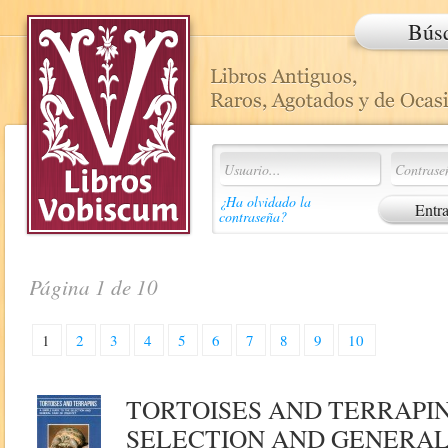
Bús
¿Ha olvidado la
contraseña?
Página 1 de 10
1
2
3
4
5
6
7
8
9
10
TORTOISES AND TERRAPIN
SELECTION AND GENERAL