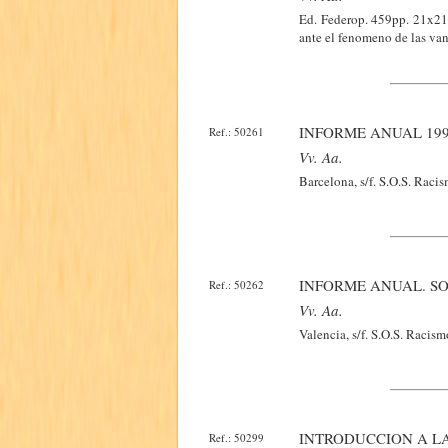
Ed. Federop. 459pp. 21x21.
ante el fenomeno de las van
INFORME ANUAL 199
Ref.: 50261
Vv. Aa.
Barcelona, s/f. S.O.S. Raci
INFORME ANUAL. SO
Ref.: 50262
Vv. Aa.
Valencia, s/f. S.O.S. Racism
INTRODUCCION A L
Ref.: 50299