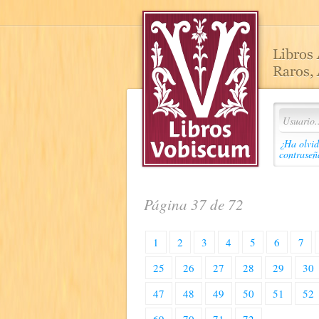
¿Ha olvid
contraseñ
Página 37 de 72
1
2
3
4
5
6
7
25
26
27
28
29
30
47
48
49
50
51
52