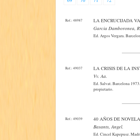
69
70
71
72
LA ENCRUCIJADA VA
Ref.: 48987
Garcia Damboronea, R
Ed. Argos Vergara. Barcelo
LA CRISIS DE LA IN
Ref.: 49037
Vv. Aa.
Ed. Salvat. Barcelona 1973.
propietario.
40 AÑOS DE NOVELA 
Ref.: 49039
Basants, Angel.
Ed. Cincel Kapepusz. Madri