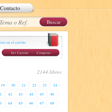
Contacto
ros en el carrito
Ver Carrito
·
Comprar
2144 libros
19
20
21
22
23
24
1
42
43
44
45
46
3
64
65
66
67
68