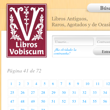
Bús
¿Ha olvidado la
contraseña?
Página 41 de 72
1
2
3
4
5
6
7
8
9
10
11
1
25
26
27
28
29
30
31
32
33
34
47
48
49
50
51
52
53
54
55
56