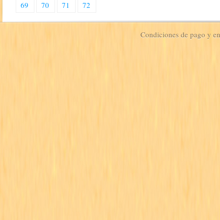
69
70
71
72
Condiciones de pago y e