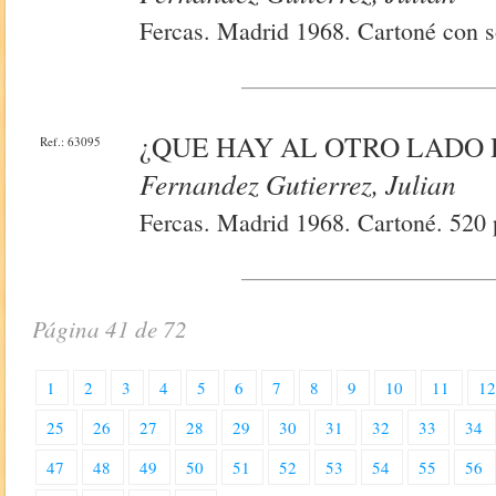
Fercas. Madrid 1968. Cartoné con s
¿QUE HAY AL OTRO LADO
Ref.: 63095
Fernandez Gutierrez, Julian
Fercas. Madrid 1968. Cartoné. 520 
Página 41 de 72
1
2
3
4
5
6
7
8
9
10
11
1
25
26
27
28
29
30
31
32
33
34
47
48
49
50
51
52
53
54
55
56