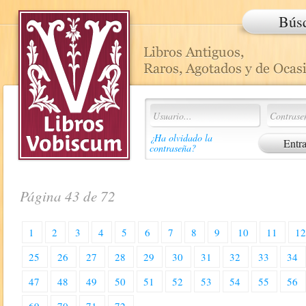
Bús
¿Ha olvidado la
contraseña?
Página 43 de 72
1
2
3
4
5
6
7
8
9
10
11
1
25
26
27
28
29
30
31
32
33
34
47
48
49
50
51
52
53
54
55
56