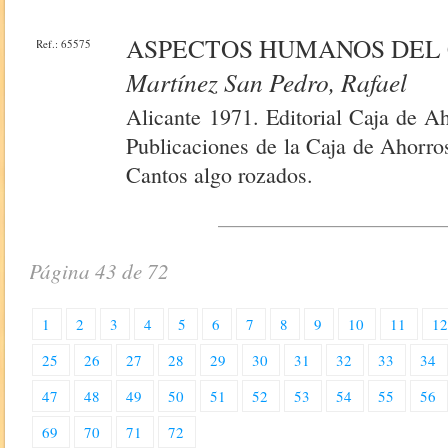
ASPECTOS HUMANOS DEL
Ref.: 65575
Martínez San Pedro, Rafael
Alicante 1971. Editorial Caja de A
Publicaciones de la Caja de Ahorros
Cantos algo rozados.
Página 43 de 72
1
2
3
4
5
6
7
8
9
10
11
1
25
26
27
28
29
30
31
32
33
34
47
48
49
50
51
52
53
54
55
56
69
70
71
72