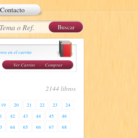
Contacto
ros en el carrito
Ver Carrito
·
Comprar
2144 libros
19
20
21
22
23
24
1
42
43
44
45
46
3
64
65
66
67
68