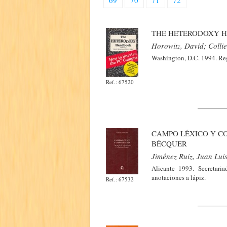
69
70
71
72
THE HETERODOXY H
Horowitz, David; Collie
Washington, D.C. 1994. Reg
Ref.: 67520
CAMPO LÉXICO Y CO
BÉCQUER
Jiménez Ruiz, Juan Lui
Alicante 1993. Secretari
anotaciones a lápiz.
Ref.: 67532