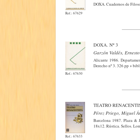
DOXA. Cuadernos de Filosof
Ref.: 67629
DOXA. Nº 3
Garzón Valdés, Ernesto
Alicante 1986. Departamen
Derecho nº 3. 326 pp + bibl
Ref.: 67630
TEATRO RENACENTI
Pérez Priego, Miguel Á
Barcelona 1987. Plaza & J
18x12. Rústica. Sellos. Lo
Ref.: 67633