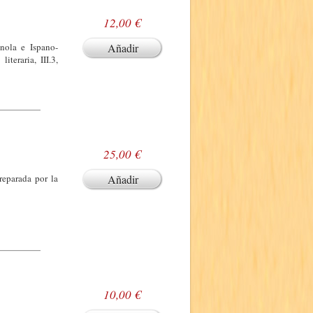
12,00 €
gnola e Ispano-
Añadir
iteraria, III.3,
25,00 €
reparada por la
Añadir
10,00 €