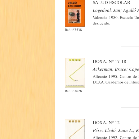
SALUD ESCOLAR
Logedoal, Jan; Agulló P
Valencia 1980. Escuela Uni
deslucido.
Ref.: 67538
DOXA. Nº 17-18
Ackerman, Bruce; Cape
Alicante 1995. Centro de 
DOXA. Cuadernos de Filosof
Ref.: 67628
DOXA. Nº 12
Pérez Lledó, Juan A.; 
Alicante 1992. Centro de 