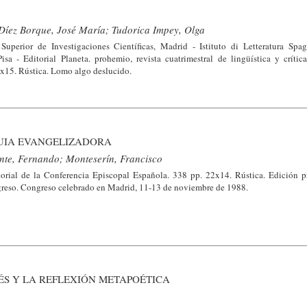
 Díez Borque, José María; Tudorica Impey, Olga
uperior de Investigaciones Científicas, Madrid - Istituto di Letteratura Spa
sa - Editorial Planeta. prohemio, revista cuatrimestral de lingüística y crítica l
x15. Rústica. Lomo algo deslucido.
UIA EVANGELIZADORA
nte, Fernando; Monteserín, Francisco
rial de la Conferencia Episcopal Española. 338 pp. 22x14. Rústica. Edición p
greso. Congreso celebrado en Madrid, 11-13 de noviembre de 1988.
ÉS Y LA REFLEXIÓN METAPOÉTICA