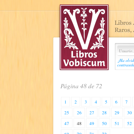
¿Ha olvid
contraseñ
Página 48 de 72
1
2
3
4
5
6
7
25
26
27
28
29
30
47
48
49
50
51
52