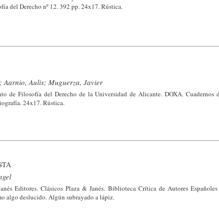
ía del Derecho nº 12. 392 pp. 24x17. Rústica.
; Aarnio, Aulis; Muguerza, Javier
to de Filosofía del Derecho de la Universidad de Alicante. DOXA. Cuadernos d
iografía. 24x17. Rústica.
STA
ngel
anés Editores. Clásicos Plaza & Janés. Biblioteca Crítica de Autores Españoles
mo algo deslucido. Algún subrayado a lápiz.