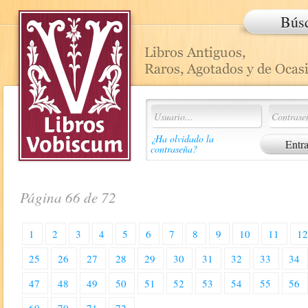
Bús
¿Ha olvidado la
contraseña?
Página 66 de 72
1
2
3
4
5
6
7
8
9
10
11
1
25
26
27
28
29
30
31
32
33
34
47
48
49
50
51
52
53
54
55
56