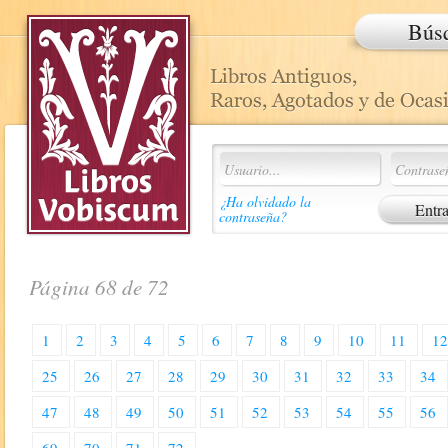
Bús
¿Ha olvidado la
contraseña?
Página 68 de 72
1
2
3
4
5
6
7
8
9
10
11
1
25
26
27
28
29
30
31
32
33
34
47
48
49
50
51
52
53
54
55
56