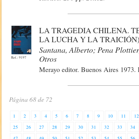
LA TRAGEDIA CHILENA. T
LA LUCHA Y LA TRAICIÓN
Santana, Alberto; Pena Plottier
Otros
Ref.: 9197
Merayo editor. Buenos Aires 1973. R
Página 68 de 72
1
2
3
4
5
6
7
8
9
10
11
1
25
26
27
28
29
30
31
32
33
34
47
48
49
50
51
52
53
54
55
56