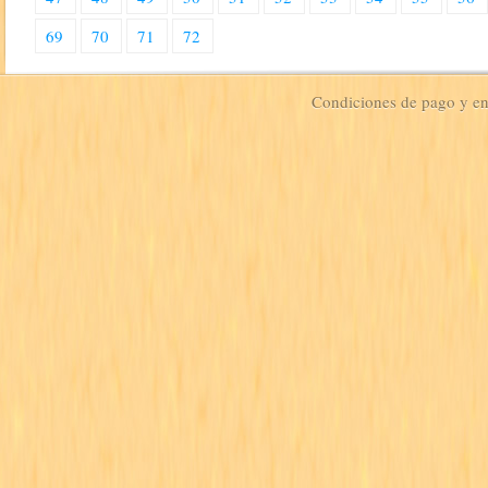
69
70
71
72
Condiciones de pago y e