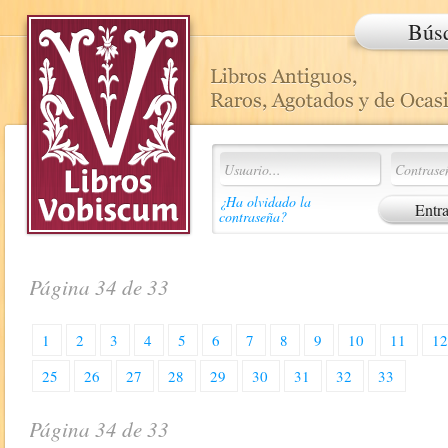
Bús
¿Ha olvidado la
contraseña?
Página 34 de 33
1
2
3
4
5
6
7
8
9
10
11
1
25
26
27
28
29
30
31
32
33
Página 34 de 33