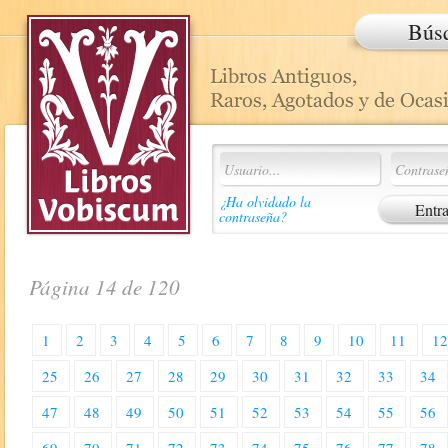
Bús
¿Ha olvidado la
contraseña?
Página 14 de 120
1
2
3
4
5
6
7
8
9
10
11
1
25
26
27
28
29
30
31
32
33
34
47
48
49
50
51
52
53
54
55
56