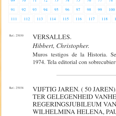
69
70
71
72
73
74
75
76
77
78
91
92
93
94
95
96
97
98
99
100
111
112
113
114
115
116
117
118
VERSALLES.
Ref.: 25030
Hibbert, Christopher.
Muros testigos de la Historia. Se
1974. Tela editorial con sobrecubier
VIJFTIG JAREN. ( 50 JARE
Ref.: 25038
TER GELEGENHEID VANH
REGERINGSJUBILEUM VAN
WILHELMINA HELENA, PAU