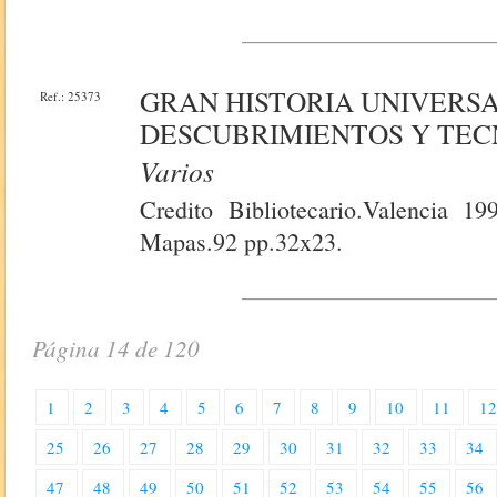
GRAN HISTORIA UNIVERSA
Ref.: 25373
DESCUBRIMIENTOS Y TEC
Varios
Credito Bibliotecario.Valencia 19
Mapas.92 pp.32x23.
Página 14 de 120
1
2
3
4
5
6
7
8
9
10
11
1
25
26
27
28
29
30
31
32
33
34
47
48
49
50
51
52
53
54
55
56