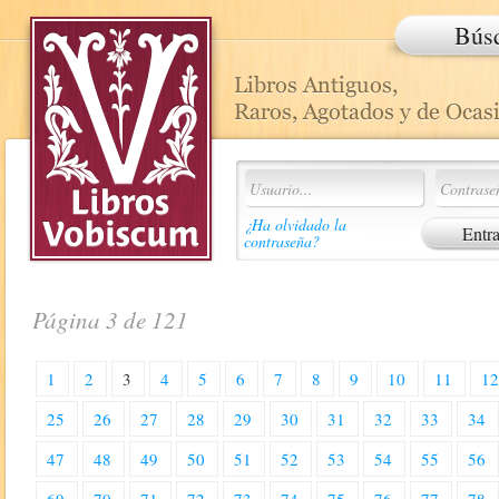
Bús
¿Ha olvidado la
contraseña?
Página 3 de 121
1
2
3
4
5
6
7
8
9
10
11
1
25
26
27
28
29
30
31
32
33
34
47
48
49
50
51
52
53
54
55
56