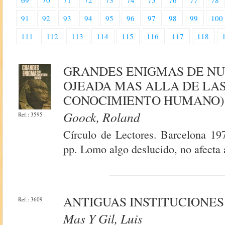
69
70
71
72
73
74
75
76
77
78
91
92
93
94
95
96
97
98
99
100
111
112
113
114
115
116
117
118
GRANDES ENIGMAS DE NU
OJEADA MAS ALLA DE LA
CONOCIMIENTO HUMANO)
Goock, Roland
Ref.: 3595
Círculo de Lectores. Barcelona 19
pp. Lomo algo deslucido, no afecta a
ANTIGUAS INSTITUCIONES
Ref.: 3609
Mas Y Gil, Luis