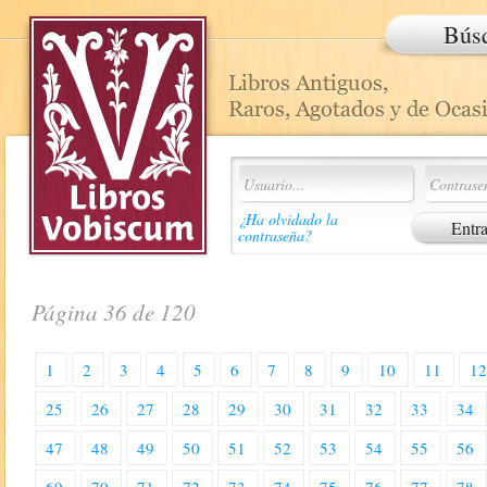
Bús
¿Ha olvidado la
contraseña?
Página 36 de 120
1
2
3
4
5
6
7
8
9
10
11
1
25
26
27
28
29
30
31
32
33
34
47
48
49
50
51
52
53
54
55
56