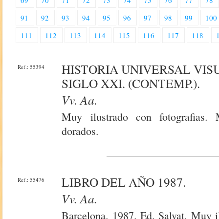
69
70
71
72
73
74
75
76
77
78
91
92
93
94
95
96
97
98
99
100
111
112
113
114
115
116
117
118
HISTORIA UNIVERSAL VIS
Ref.: 55394
SIGLO XXI. (CONTEMP.).
Vv. Aa.
Muy ilustrado con fotografias. 
dorados.
LIBRO DEL AÑO 1987.
Ref.: 55476
Vv. Aa.
Barcelona. 1987. Ed. Salvat. Muy i