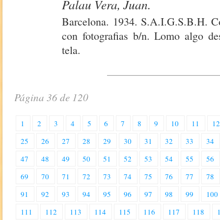
Palau Vera, Juan.
Barcelona. 1934. S.A.I.G.S.B.H. Co
con fotografias b/n. Lomo algo de
tela.
Página 36 de 120
1
2
3
4
5
6
7
8
9
10
11
1
25
26
27
28
29
30
31
32
33
34
47
48
49
50
51
52
53
54
55
56
69
70
71
72
73
74
75
76
77
78
91
92
93
94
95
96
97
98
99
100
111
112
113
114
115
116
117
118