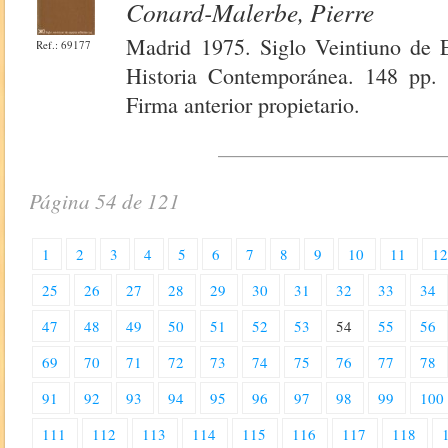
Conard-Malerbe, Pierre
Madrid 1975. Siglo Veintiuno de E
Ref.: 69177
Historia Contemporánea. 148 pp. 
Firma anterior propietario.
Página 54 de 121
1
2
3
4
5
6
7
8
9
10
11
1
25
26
27
28
29
30
31
32
33
34
47
48
49
50
51
52
53
54
55
56
69
70
71
72
73
74
75
76
77
78
91
92
93
94
95
96
97
98
99
100
111
112
113
114
115
116
117
118