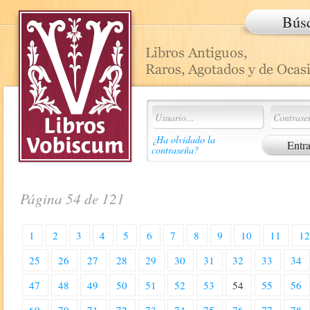
Bús
¿Ha olvidado la
contraseña?
Página 54 de 121
1
2
3
4
5
6
7
8
9
10
11
1
25
26
27
28
29
30
31
32
33
34
47
48
49
50
51
52
53
54
55
56