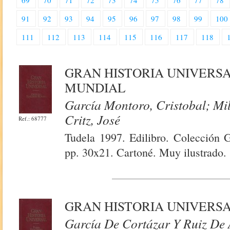
69
70
71
72
73
74
75
76
77
78
91
92
93
94
95
96
97
98
99
100
111
112
113
114
115
116
117
118
GRAN HISTORIA UNIVERSAL
MUNDIAL
García Montoro, Cristobal; Mil
Critz, José
Ref.: 68777
Tudela 1997. Edilibro. Colección 
pp. 30x21. Cartoné. Muy ilustrado.
GRAN HISTORIA UNIVERSA
García De Cortázar Y Ruiz De 