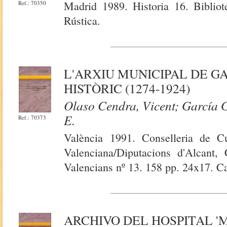
Madrid 1989. Historia 16. Bibliot
Ref.: 70350
Rústica.
L'ARXIU MUNICIPAL DE G
HISTÒRIC (1274-1924)
Olaso Cendra, Vicent; García 
E.
Ref.: 70373
València 1991. Conselleria de Cu
Valenciana/Diputacions d'Alcant, 
Valencians nº 13. 158 pp. 24x17. Ca
ARCHIVO DEL HOSPITAL '