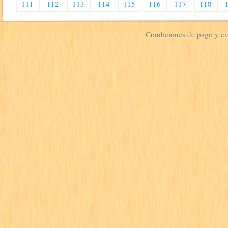
111
112
113
114
115
116
117
118
Condiciones de pago y e