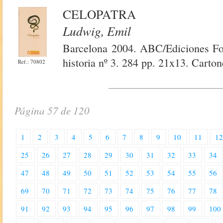
CELOPATRA
Ludwig, Emil
Barcelona 2004. ABC/Ediciones Fol
historia nº 3. 284 pp. 21x13. Carton
Ref.: 70802
Página 57 de 120
1
2
3
4
5
6
7
8
9
10
11
1
25
26
27
28
29
30
31
32
33
34
47
48
49
50
51
52
53
54
55
56
69
70
71
72
73
74
75
76
77
78
91
92
93
94
95
96
97
98
99
100