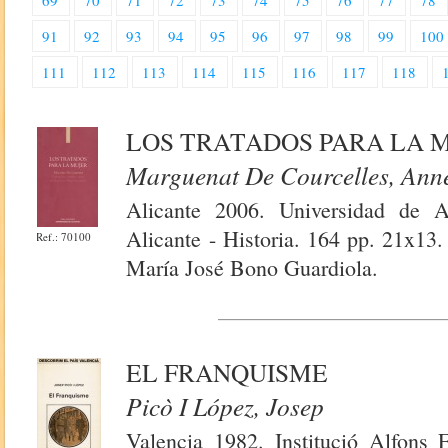
69
70
71
72
73
74
75
76
77
78
91
92
93
94
95
96
97
98
99
100
111
112
113
114
115
116
117
118
LOS TRATADOS PARA LA 
Marguenat De Courcelles, Ann
Alicante 2006. Universidad de Al
Alicante - Historia. 164 pp. 21x13.
Ref.: 70100
María José Bono Guardiola.
EL FRANQUISME
Picò I López, Josep
Valencia 1982. Institució Alfons